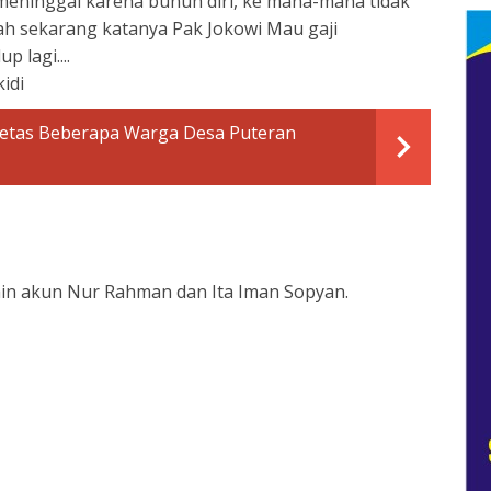
 meninggal karena bunuh diri, ke mana-mana tidak
nah sekarang katanya Pak Jokowi Mau gaji
 lagi....
kidi
iretas Beberapa Warga Desa Puteran
lain akun Nur Rahman dan Ita Iman Sopyan.