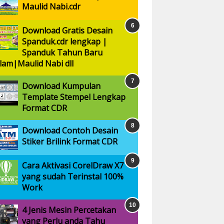
Maulid Nabi.cdr
Download Gratis Desain
Spanduk.cdr lengkap |
Spanduk Tahun Baru
slam|Maulid Nabi dll
Download Kumpulan
Template Stempel Lengkap
Format CDR
Download Contoh Desain
Stiker Brilink Format CDR
Cara Aktivasi CorelDraw X7
yang sudah Terinstal 100%
Work
4 Jenis Mesin Percetakan
yang Perlu anda Tahu