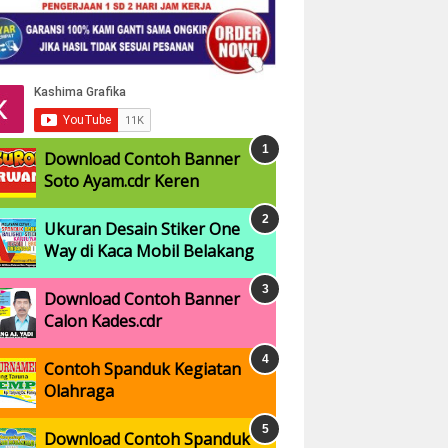
Download Contoh Banner
Soto Ayam.cdr Keren
Ukuran Desain Stiker One
Way di Kaca Mobil Belakang
Download Contoh Banner
Calon Kades.cdr
Contoh Spanduk Kegiatan
Olahraga
Download Contoh Spanduk