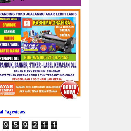
al Pageviews
9
5
9
2
1
1