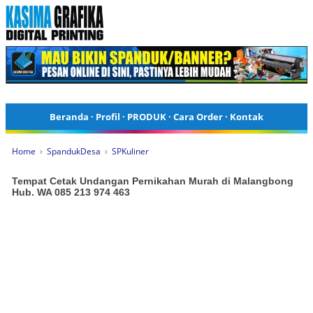
Beranda
·
Profil
·
PRODUK
·
Cara Order
·
Kontak
Home
›
SpandukDesa
›
SPKuliner
Tempat Cetak Undangan Pernikahan Murah di Malangbong
Hub. WA 085 213 974 463