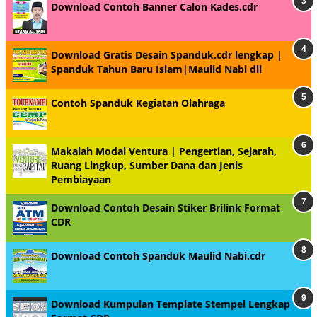
Download Contoh Banner Calon Kades.cdr
Download Gratis Desain Spanduk.cdr lengkap |
Spanduk Tahun Baru Islam|Maulid Nabi dll
Contoh Spanduk Kegiatan Olahraga
Makalah Modal Ventura | Pengertian, Sejarah,
Ruang Lingkup, Sumber Dana dan Jenis
Pembiayaan
Download Contoh Desain Stiker Brilink Format
CDR
Download Contoh Spanduk Maulid Nabi.cdr
Download Kumpulan Template Stempel Lengkap