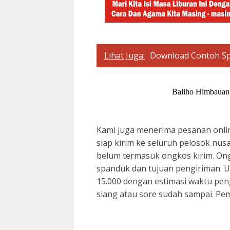
Lihat Juga:
Download Contoh Sp
Baliho Himbauan
Kami juga menerima pesanan onlin
siap kirim ke seluruh pelosok nus
belum termasuk ongkos kirim. On
spanduk dan tujuan pengiriman. U
15.000 dengan estimasi waktu pengi
siang atau sore sudah sampai. P