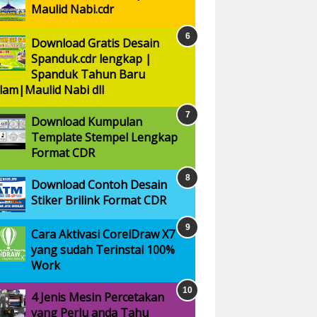
Maulid Nabi.cdr
Download Gratis Desain
Spanduk.cdr lengkap |
Spanduk Tahun Baru
slam|Maulid Nabi dll
Download Kumpulan
Template Stempel Lengkap
Format CDR
Download Contoh Desain
Stiker Brilink Format CDR
Cara Aktivasi CorelDraw X7
yang sudah Terinstal 100%
Work
4 Jenis Mesin Percetakan
yang Perlu anda Tahu