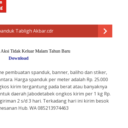
anduk Tabligh Akbar.cdr
 Aksi Tidak Keluar Malam Tahun Baru
Download
e pembuatan spanduk, banner, baliho dan stiker,
antara. Harga spanduk per meter adalah Rp. 25.000
gkos kirim tergantung pada berat atau banyaknya
ntuk daerah Jabodetabek ongkos kirim per 1 kg Rp.
riman 2 s/d 3 hari. Terkadang hari ini kirim besok
emesanan Hub. WA 085213974463