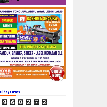
al Pageviews
9
6
0
2
7
2