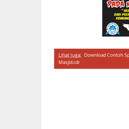
Lihat Juga:
Download Contoh S
Masjid.cdr