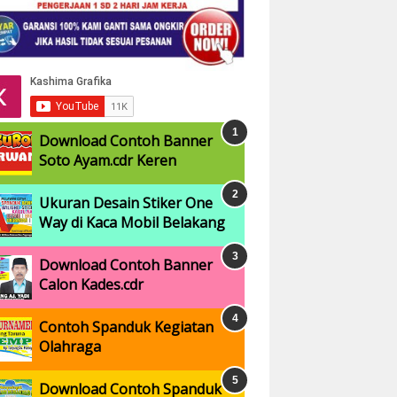
Download Contoh Banner
Soto Ayam.cdr Keren
Ukuran Desain Stiker One
Way di Kaca Mobil Belakang
Download Contoh Banner
Calon Kades.cdr
Contoh Spanduk Kegiatan
Olahraga
Download Contoh Spanduk