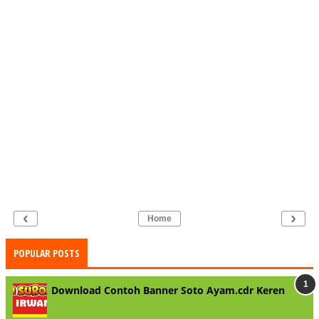
‹
›
Home
POPULAR POSTS
Download Contoh Banner Soto Ayam.cdr Keren