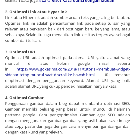
silahkan baca juga
4 Cara Riset Kata Kunci dengan Mudah
2. Optimasi Link atau Hyperlink
Link atau Htperlink adalah sumber acuan teks yang saling bertautan.
Optimasi link ini adalah pencantuman link pada setiap tulisan yang
relevan atau berkaitan baik dari postingan baru ke yang lama, atau
sebaliknya. Selain itu juga menautkan link ke situs terpercaya sebagai
sumber dari tulisan.
3. Optimasi URL
Optimasi URL adalah optimasi pada alamat URL yaitu alamat yang
muncul di atas kolom google misal seperti
ini
https://www.gokasima.com/2018/11/tutorial-membuat-widget-
sidebar-tetap-muncul-saat-discroll-ke-bawah.html
. URL tersebut
dioptimasi dengan penggunaan keyword. Alamat URL yang baik
adalah alamat URL yang cukup pendek, misalkan hanya 3 kata.
4. Optimasi Gambar
Penggunaan gambar dalam blog dapat membantu optimasi SEO.
Gambar memiliki peluang yang besar untuk muncul di halaman
pertama google. Cara pengoptimalan Gambar agar SEO adalah
dengan menggunakan gambar-gambar yang asli bukan save image
atau copy paste dan juga dengan cara menyimpan gambar-gambar
dengan kata kunci yang relevan.