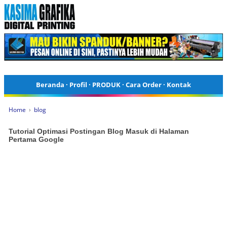
Beranda
·
Profil
·
PRODUK
·
Cara Order
·
Kontak
Home
›
blog
Tutorial Optimasi Postingan Blog Masuk di Halaman
Pertama Google