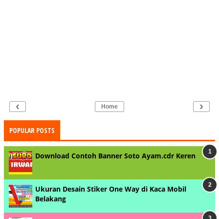
‹
›
Home
POPULAR POSTS
Download Contoh Banner Soto Ayam.cdr Keren
Ukuran Desain Stiker One Way di Kaca Mobil
Belakang