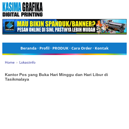
Beranda
·
Profil
·
PRODUK
·
Cara Order
·
Kontak
Home
›
Lokasiinfo
Kantor Pos yang Buka Hari Minggu dan Hari Libur di
Tasikmalaya