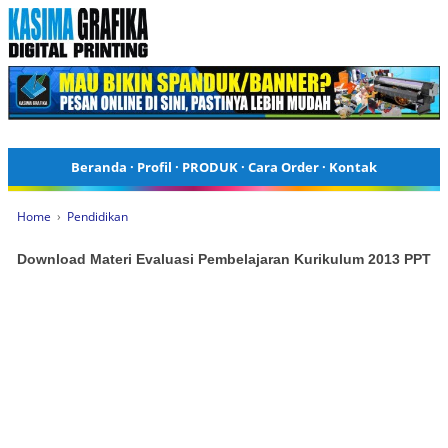
Beranda
·
Profil
·
PRODUK
·
Cara Order
·
Kontak
Home
›
Pendidikan
Download Materi Evaluasi Pembelajaran Kurikulum 2013 PPT