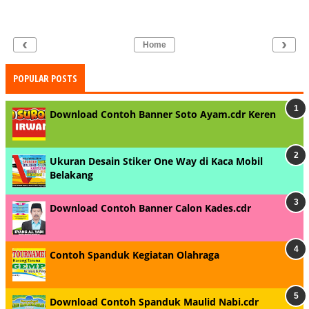
‹
›
Home
POPULAR POSTS
Download Contoh Banner Soto Ayam.cdr Keren
Ukuran Desain Stiker One Way di Kaca Mobil
Belakang
Download Contoh Banner Calon Kades.cdr
Contoh Spanduk Kegiatan Olahraga
Download Contoh Spanduk Maulid Nabi.cdr