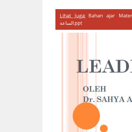
Lihat Juga:
Bahan ajar Mater
الساعة.ppt