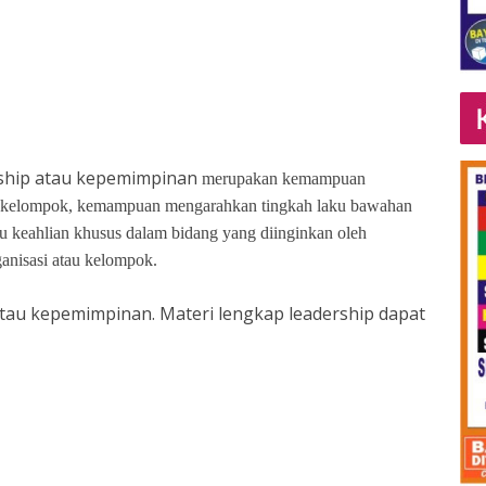
rship atau kepemimpinan
merupakan
kemampuan
kelompok
,
kemampuan
mengarahkan
tingkah
laku
bawahan
au
keahlian
khusus
dalam
bidang
yang
diinginkan
oleh
anisasi
atau
kelompok
.
atau kepemimpinan. Materi lengkap leadership dapat