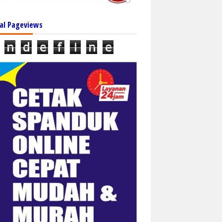
al Pageviews
n
d
e
f
i
n
e