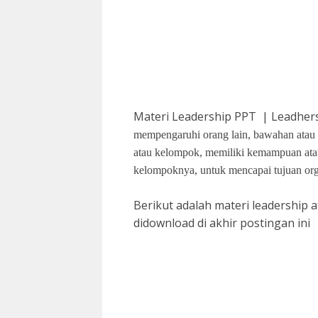
Materi Leadership PPT | Leadhe
mempengaruhi
orang
lain,
bawahan
atau
atau
kelompok
,
memiliki
kemampuan
at
kelompoknya
,
untuk
mencapai
tujuan
org
Berikut adalah materi leadership 
didownload di akhir postingan ini