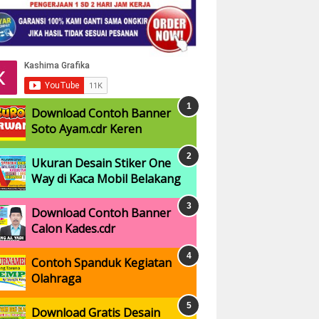
Download Contoh Banner
Soto Ayam.cdr Keren
Ukuran Desain Stiker One
Way di Kaca Mobil Belakang
Download Contoh Banner
Calon Kades.cdr
Contoh Spanduk Kegiatan
Olahraga
Download Gratis Desain