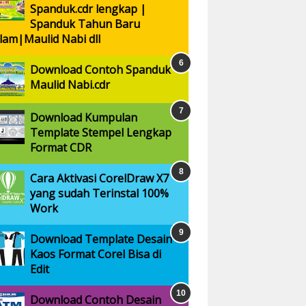
Spanduk.cdr lengkap |
Spanduk Tahun Baru
slam|Maulid Nabi dll
Download Contoh Spanduk
Maulid Nabi.cdr
Download Kumpulan
Template Stempel Lengkap
Format CDR
Cara Aktivasi CorelDraw X7
yang sudah Terinstal 100%
Work
Download Template Desain
Kaos Format Corel Bisa di
Edit
Download Contoh Desain