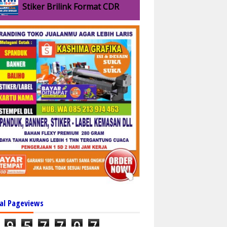
Stiker Brilink Format CDR
al Pageviews
9
5
7
7
0
7