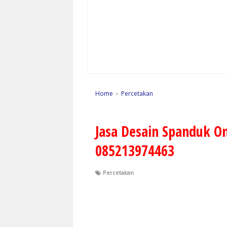
Home
›
Percetakan
Jasa Desain Spanduk O
085213974463
Percetakan