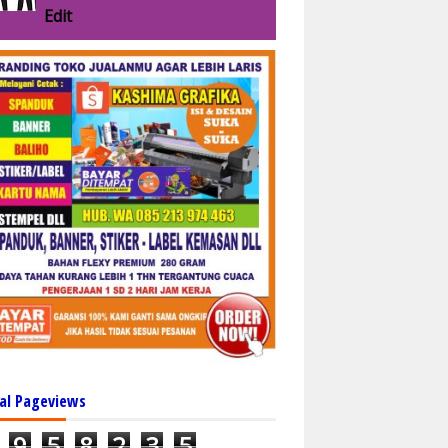
Edit
al Pageviews
9
5
8
2
3
5