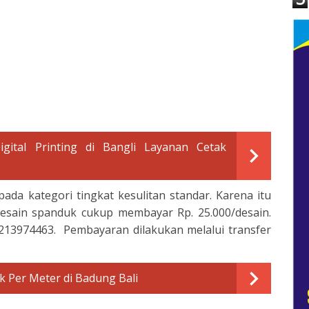
gital Printing di Bangli Layanan Cetak
da kategori tingkat kesulitan standar. Karena itu
sain spanduk cukup membayar Rp. 25.000/desain.
13974463. Pembayaran dilakukan melalui transfer
 Per Meter di Badung Bali