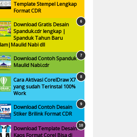
Template Stempel Lengkap
Format CDR
Download Gratis Desain
Spanduk.cdr lengkap |
Spanduk Tahun Baru
slam|Maulid Nabi dll
Download Contoh Spanduk
Maulid Nabi.cdr
Cara Aktivasi CorelDraw X7
yang sudah Terinstal 100%
Work
Download Contoh Desain
Stiker Brilink Format CDR
Download Template Desain
Kaos Format Corel Bisa di