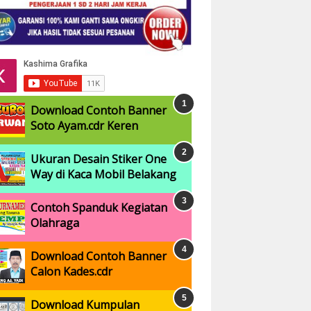
Download Contoh Banner
Soto Ayam.cdr Keren
Ukuran Desain Stiker One
Way di Kaca Mobil Belakang
Contoh Spanduk Kegiatan
Olahraga
Download Contoh Banner
Calon Kades.cdr
Download Kumpulan