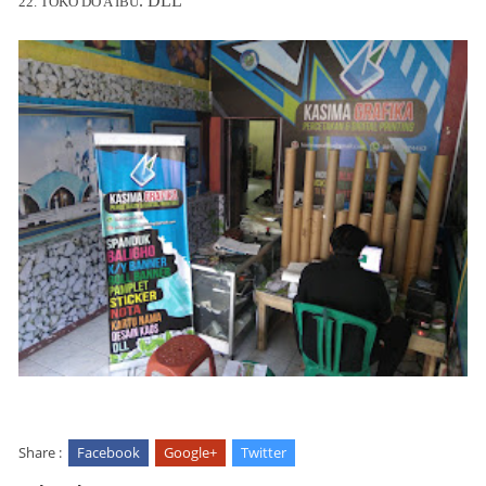
. DLL
22. TOKO DO'A IBU
Share :
Facebook
Google+
Twitter