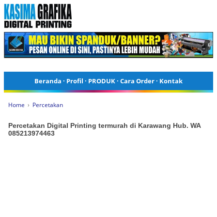
Beranda
·
Profil
·
PRODUK
·
Cara Order
·
Kontak
Home
›
Percetakan
Percetakan Digital Printing termurah di Karawang Hub. WA
085213974463