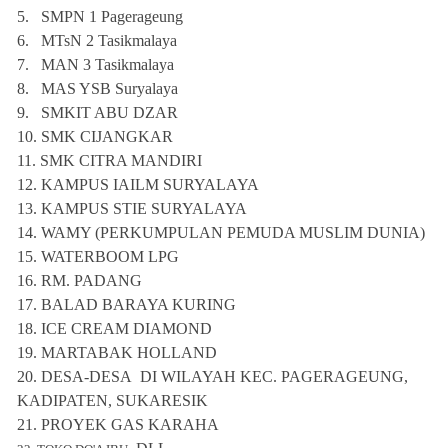
5.
SMPN 1 Pagerageung
6.
MTsN 2 Tasikmalaya
7.
MAN 3 Tasikmalaya
8.
MAS YSB Suryalaya
9.
SMKIT ABU DZAR
10.
SMK CIJANGKAR
11.
SMK CITRA MANDIRI
12.
KAMPUS IAILM SURYALAYA
13.
KAMPUS STIE SURYALAYA
14.
WAMY (PERKUMPULAN PEMUDA MUSLIM DUNIA)
15.
WATERBOOM LPG
16.
RM. PADANG
17.
BALAD BARAYA KURING
18.
ICE CREAM DIAMOND
19.
MARTABAK HOLLAND
20.
DESA-DESA DI WILAYAH KEC. PAGERAGEUNG,
KADIPATEN, SUKARESIK
21. PROYEK GAS KARAHA