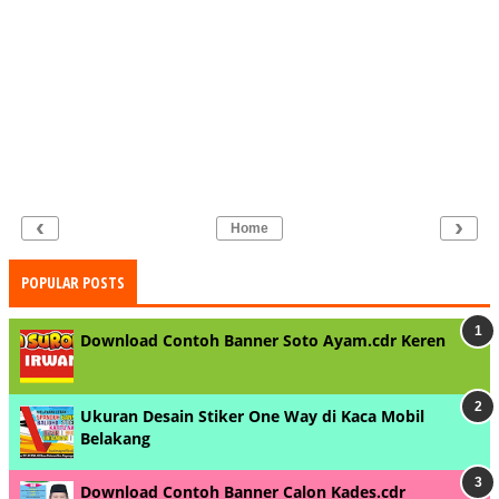
‹
›
Home
POPULAR POSTS
Download Contoh Banner Soto Ayam.cdr Keren
Ukuran Desain Stiker One Way di Kaca Mobil
Belakang
Download Contoh Banner Calon Kades.cdr