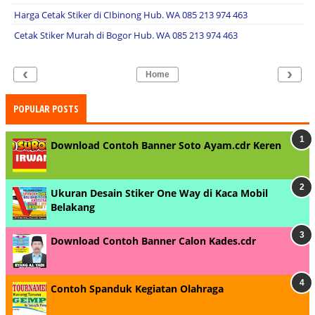
Harga Cetak Stiker di CIbinong Hub. WA 085 213 974 463
Cetak Stiker Murah di Bogor Hub. WA 085 213 974 463
‹
›
Home
POPULAR POSTS
Download Contoh Banner Soto Ayam.cdr Keren
Ukuran Desain Stiker One Way di Kaca Mobil
Belakang
Download Contoh Banner Calon Kades.cdr
Contoh Spanduk Kegiatan Olahraga