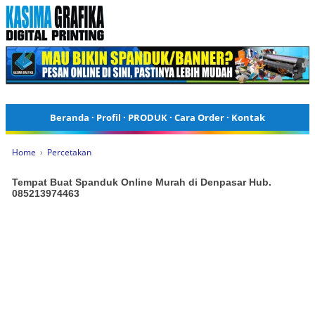
Beranda
·
Profil
·
PRODUK
·
Cara Order
·
Kontak
Home
›
Percetakan
Tempat Buat Spanduk Online Murah di Denpasar Hub.
085213974463