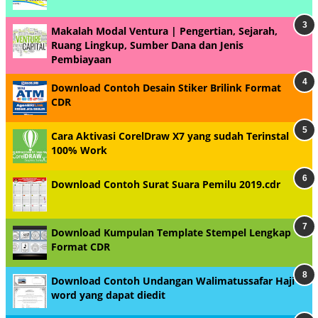
Makalah Modal Ventura | Pengertian, Sejarah,
Ruang Lingkup, Sumber Dana dan Jenis
Pembiayaan
Download Contoh Desain Stiker Brilink Format
CDR
Cara Aktivasi CorelDraw X7 yang sudah Terinstal
100% Work
Download Contoh Surat Suara Pemilu 2019.cdr
Download Kumpulan Template Stempel Lengkap
Format CDR
Download Contoh Undangan Walimatussafar Haji
word yang dapat diedit