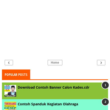
‹
›
Home
POPULAR POSTS
Download Contoh Banner Calon Kades.cdr
Contoh Spanduk Kegiatan Olahraga