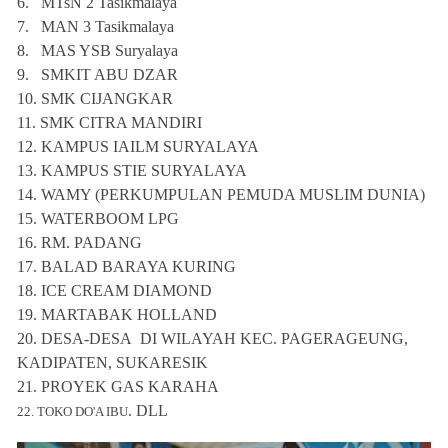
6.
MTsN 2 Tasikmalaya
7.
MAN 3 Tasikmalaya
8.
MAS YSB Suryalaya
9.
SMKIT ABU DZAR
10.
SMK CIJANGKAR
11.
SMK CITRA MANDIRI
12.
KAMPUS IAILM SURYALAYA
13.
KAMPUS STIE SURYALAYA
14.
WAMY (PERKUMPULAN PEMUDA MUSLIM DUNIA)
15.
WATERBOOM LPG
16.
RM. PADANG
17.
BALAD BARAYA KURING
18.
ICE CREAM DIAMOND
19.
MARTABAK HOLLAND
20.
DESA-DESA DI WILAYAH KEC. PAGERAGEUNG,
KADIPATEN, SUKARESIK
21. PROYEK GAS KARAHA
. DLL
22. TOKO DO'A IBU