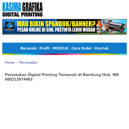
Beranda
·
Profil
·
PRODUK
·
Cara Order
·
Kontak
Home
›
Percetakan
Percetakan Digital Printing Termurah di Bandung Hub. WA
085213974463