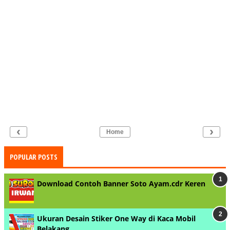
‹
›
Home
POPULAR POSTS
Download Contoh Banner Soto Ayam.cdr Keren
Ukuran Desain Stiker One Way di Kaca Mobil
Belakang