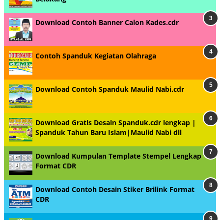
Download Contoh Banner Calon Kades.cdr
Contoh Spanduk Kegiatan Olahraga
Download Contoh Spanduk Maulid Nabi.cdr
Download Gratis Desain Spanduk.cdr lengkap |
Spanduk Tahun Baru Islam|Maulid Nabi dll
Download Kumpulan Template Stempel Lengkap
Format CDR
Download Contoh Desain Stiker Brilink Format
CDR