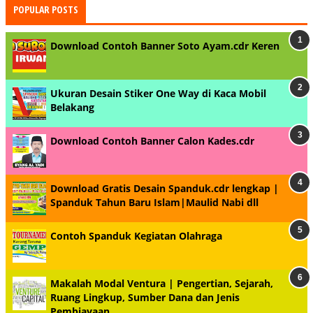
POPULAR POSTS
Download Contoh Banner Soto Ayam.cdr Keren
Ukuran Desain Stiker One Way di Kaca Mobil
Belakang
Download Contoh Banner Calon Kades.cdr
Download Gratis Desain Spanduk.cdr lengkap |
Spanduk Tahun Baru Islam|Maulid Nabi dll
Contoh Spanduk Kegiatan Olahraga
Makalah Modal Ventura | Pengertian, Sejarah,
Ruang Lingkup, Sumber Dana dan Jenis
Pembiayaan