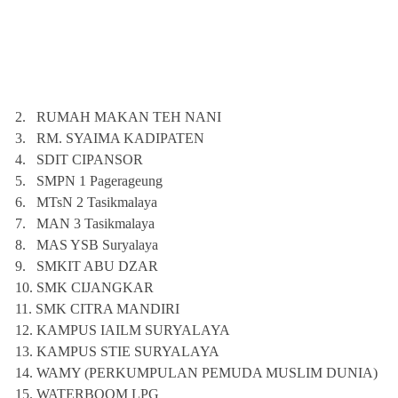
2.
RUMAH MAKAN TEH NANI
3.
RM. SYAIMA KADIPATEN
4.
SDIT CIPANSOR
5.
SMPN 1 Pagerageung
6.
MTsN 2 Tasikmalaya
7.
MAN 3 Tasikmalaya
8.
MAS YSB Suryalaya
9.
SMKIT ABU DZAR
10.
SMK CIJANGKAR
11.
SMK CITRA MANDIRI
12.
KAMPUS IAILM SURYALAYA
13.
KAMPUS STIE SURYALAYA
14.
WAMY (PERKUMPULAN PEMUDA MUSLIM DUNIA)
15.
WATERBOOM LPG