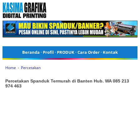
Beranda
·
Profil
·
PRODUK
·
Cara Order
·
Kontak
Home
›
Percetakan
Percetakan Spanduk Termurah di Banten Hub. WA 085 213
974 463