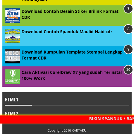
Download Contoh Desain Stiker Brilink Format
CDR
Download Contoh Spanduk Maulid Nabi.cdr
Download Kumpulan Template Stempel Lengkap
Format CDR
Cara Aktivasi CorelDraw X7 yang sudah Terinstal
100% Work
HTML1
HTML2
BIKIN SPANDUK / BANNE
Copyright 2016
KARYAKU