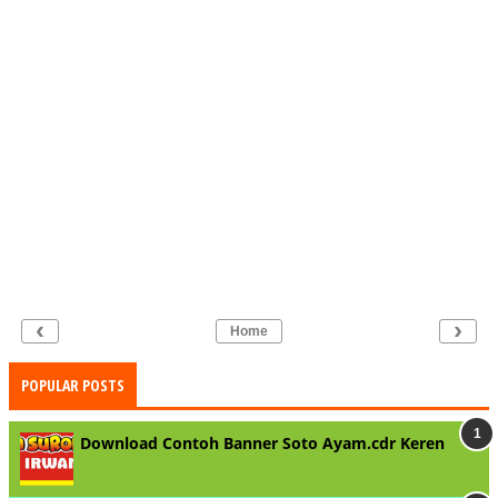
‹
›
Home
POPULAR POSTS
Download Contoh Banner Soto Ayam.cdr Keren