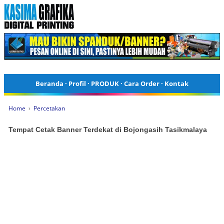
Beranda
·
Profil
·
PRODUK
·
Cara Order
·
Kontak
Home
›
Percetakan
Tempat Cetak Banner Terdekat di Bojongasih Tasikmalaya