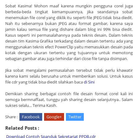
Sobat Kasima! Mohon maaf karena mungkin pengguna corel juga
berbeda-beda tingkat kemampuannya, jika seandainya sobat
menemukan file corel yang diklik itu seperti file JPEG tidak bisa diedit.
Nah itu sebenarnya bukan JPEG atau format gambar, karena saya
jamin kalau semua file yang dishare dalam blog ini 99% bisa diedit.
Kasus seperti ini permasalahannya pada teknis desain, Dalam teknis
desain tim Kasima Grafika terkadang dalam desain tertentu ada yang
menggunakan teknis efect PowerClip yaitu memasukkan desain pada
kotak dengan ukuran tertentu yang tujuannya untuk memotong
sebagian gambar atau juga terhindar dari close file tanpa disimpan.
Jika sobat mengalami permasalahan tersebut tidak perlu khawatir
karena kami selalu berusaha untuk memberikan solusi. Untuk kasus
file cdr yang tidak bisa diedit silahkan baca
di Sini
Demikian sharing berbagai contoh file desain format corel kali ini
semoga bermnaffaat, tunggu yah sharing desain selanjutnya.. Salam
sukses selalu... Terima Kasih.
Share :
Facebook
Google+
Twitter
Related Posts :
Download Contoh Spanduk Sekretariat PPDB.cdr