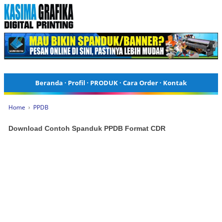
Beranda
·
Profil
·
PRODUK
·
Cara Order
·
Kontak
Home
›
PPDB
Download Contoh Spanduk PPDB Format CDR