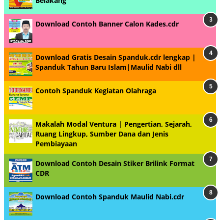
Belakang
Download Contoh Banner Calon Kades.cdr
Download Gratis Desain Spanduk.cdr lengkap |
Spanduk Tahun Baru Islam|Maulid Nabi dll
Contoh Spanduk Kegiatan Olahraga
Makalah Modal Ventura | Pengertian, Sejarah,
Ruang Lingkup, Sumber Dana dan Jenis
Pembiayaan
Download Contoh Desain Stiker Brilink Format
CDR
Download Contoh Spanduk Maulid Nabi.cdr