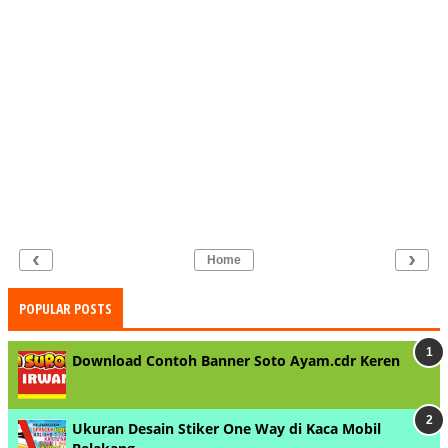
‹
›
Home
POPULAR POSTS
Download Contoh Banner Soto Ayam.cdr Keren
Ukuran Desain Stiker One Way di Kaca Mobil