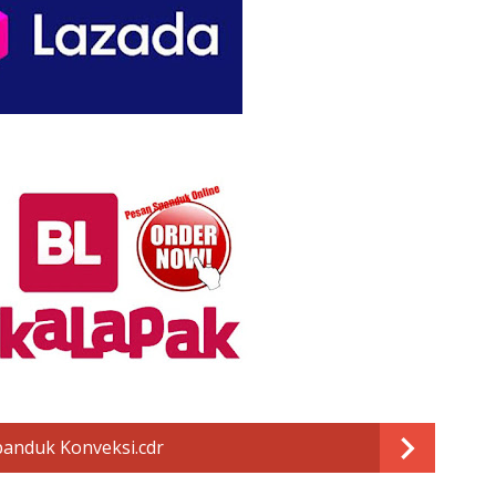
anduk Konveksi.cdr