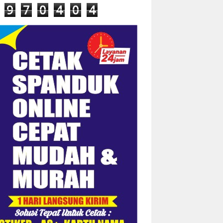
9
7
0
4
0
4