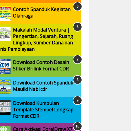
Contoh Spanduk Kegiatan
Olahraga
Makalah Modal Ventura |
Pengertian, Sejarah, Ruang
Lingkup, Sumber Dana dan
enis Pembiayaan
Download Contoh Desain
Stiker Brilink Format CDR
Download Contoh Spanduk
Maulid Nabi.cdr
Download Kumpulan
Template Stempel Lengkap
Format CDR
Cara Aktivasi CorelDraw X7