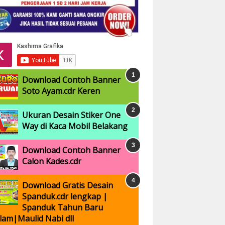
Download Contoh Banner
Soto Ayam.cdr Keren
Ukuran Desain Stiker One
Way di Kaca Mobil Belakang
Download Contoh Banner
Calon Kades.cdr
Download Gratis Desain
Spanduk.cdr lengkap |
Spanduk Tahun Baru
slam|Maulid Nabi dll