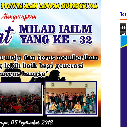
Tot
u
d