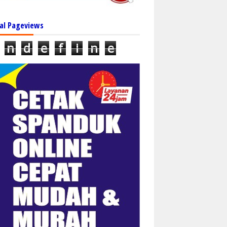
al Pageviews
n
d
e
f
i
n
e