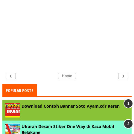
‹
›
Home
POPULAR POSTS
Download Contoh Banner Soto Ayam.cdr Keren
Ukuran Desain Stiker One Way di Kaca Mobil
Belakang