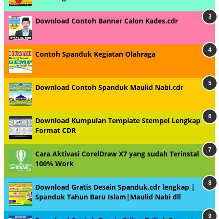
Download Contoh Banner Calon Kades.cdr
Contoh Spanduk Kegiatan Olahraga
Download Contoh Spanduk Maulid Nabi.cdr
Download Kumpulan Template Stempel Lengkap
Format CDR
Cara Aktivasi CorelDraw X7 yang sudah Terinstal
100% Work
Download Gratis Desain Spanduk.cdr lengkap |
Spanduk Tahun Baru Islam|Maulid Nabi dll