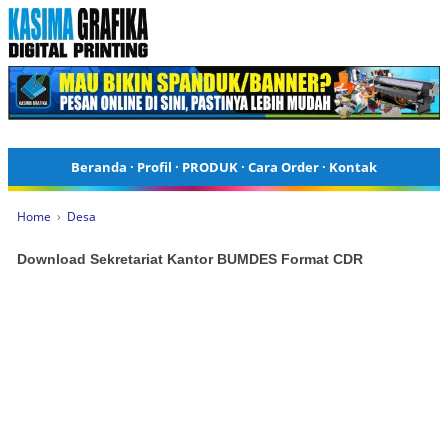
Beranda
·
Profil
·
PRODUK
·
Cara Order
·
Kontak
Home
›
Desa
Download Sekretariat Kantor BUMDES Format CDR