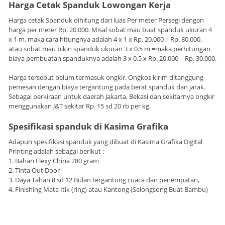
Harga Cetak Spanduk Lowongan Kerja
Harga cetak Spanduk dihitung dari luas Per meter Persegi dengan
harga per meter Rp. 20.000. Misal sobat mau buat spanduk ukuran 4
x 1 m, maka cara hitungnya adalah 4 x 1 x Rp. 20.000 = Rp. 80.000.
atau sobat mau bikin spanduk ukuran 3 x 0.5 m =maka perhitungan
biaya pembuatan spanduknya adalah 3 x 0.5 x Rp. 20.000 = Rp. 30.000.
Harga tersebut belum termasuk ongkir. Ongkos kirim ditanggung
pemesan dengan biaya tergantung pada berat spanduk dan jarak.
Sebagai perkiraan untuk daerah Jakarta, Bekasi dan sekitarnya ongkir
menggunakan J&T sekitar Rp. 15 sd 20 rb per kg.
Spesifikasi spanduk di Kasima Grafika
Adapun spesifikasi spanduk yang dibuat di Kasima Grafika Digital
Printing adalah sebagai berikut :
1. Bahan Flexy China 280 gram
2. Tinta Out Door
3. Daya Tahan 8 sd 12 Bulan tergantung cuaca dan penempatan,
4. Finishing Mata Itik (ring) atau Kantong (Selongsong Buat Bambu)