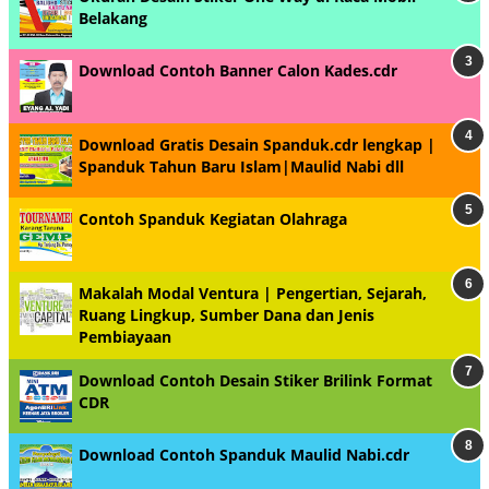
Belakang
Download Contoh Banner Calon Kades.cdr
Download Gratis Desain Spanduk.cdr lengkap |
Spanduk Tahun Baru Islam|Maulid Nabi dll
Contoh Spanduk Kegiatan Olahraga
Makalah Modal Ventura | Pengertian, Sejarah,
Ruang Lingkup, Sumber Dana dan Jenis
Pembiayaan
Download Contoh Desain Stiker Brilink Format
CDR
Download Contoh Spanduk Maulid Nabi.cdr