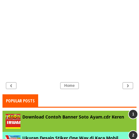
‹
›
Home
POPULAR POSTS
Download Contoh Banner Soto Ayam.cdr Keren
Ukuran Desain Stiker One Way di Kaca Mobil