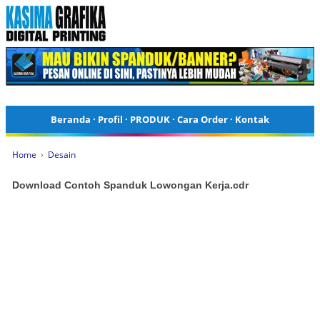
Beranda
·
Profil
·
PRODUK
·
Cara Order
·
Kontak
Home
›
Desain
Download Contoh Spanduk Lowongan Kerja.cdr