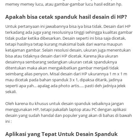
memey memey lucu, atau gambar-gambar lucu hasil editan hp.
Apakah bisa cetak spanduk hasil desain di HP?
Untuk pertanyaan ini jawabannya bisa iya bisa tidak. Desain dari HP
terkadang ada juga yang resolusinya tinggi sehingga kualitas gambar
tidak pudar ketika dibesarkan. Desain seperti ini bisa saja dicetak,
tetapi hasilnya tetap kurang maksimal baik dari warna maupun
ketajaman gambar. Selain resolusi desain, ukuran juga menentukan
bisa atau tidaknya desain dari HP dicetak. Karena jika ukuran
desainnya sembarang sedangkan ukuran cetak spanduknya
ditentukan maka akan mengakibatkan gambar menjadi tidak
seimbang alias penyon. Misal desain dari HP ukurannya 1 m x 1 m
mau dicetak pada bahan spanduk 3 x 1, dipaksa ditarik, jadinya
seperti apa yah... apalag ada photo artis..... pasti deh jadniya jelek
sekali.
Oleh karena itu khusus untuk desain spanduk sebaiknya jangan
menggunakan HP, tetapi pakailah laptop atau PC dengan aplikasi
desain yang sudah handal dan populer yang akan di bahas di bawah
ini :
Aplikasi yang Tepat Untuk Desain Spanduk