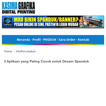
Beranda
·
Profil
·
PRODUK
·
Cara Order
·
Kontak
Home
›
InfoPercetakan
2 Aplikasi yang Paling Cocok untuk Desain Spanduk