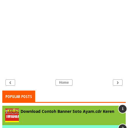
‹
›
Home
POPULAR POSTS
Download Contoh Banner Soto Ayam.cdr Keren