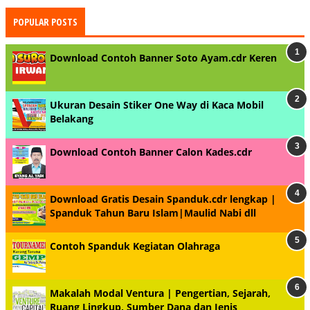
POPULAR POSTS
Download Contoh Banner Soto Ayam.cdr Keren
Ukuran Desain Stiker One Way di Kaca Mobil
Belakang
Download Contoh Banner Calon Kades.cdr
Download Gratis Desain Spanduk.cdr lengkap |
Spanduk Tahun Baru Islam|Maulid Nabi dll
Contoh Spanduk Kegiatan Olahraga
Makalah Modal Ventura | Pengertian, Sejarah,
Ruang Lingkup, Sumber Dana dan Jenis