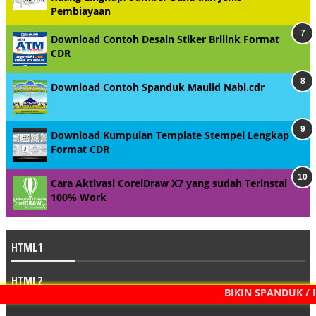
Pembiayaan
Download Contoh Desain Stiker Brilink Format
CDR
Download Contoh Spanduk Maulid Nabi.cdr
Download Kumpulan Template Stempel Lengkap
Format CDR
Cara Aktivasi CorelDraw X7 yang sudah Terinstal
100% Work
HTML1
HTML2
BIKIN SPANDUK / 