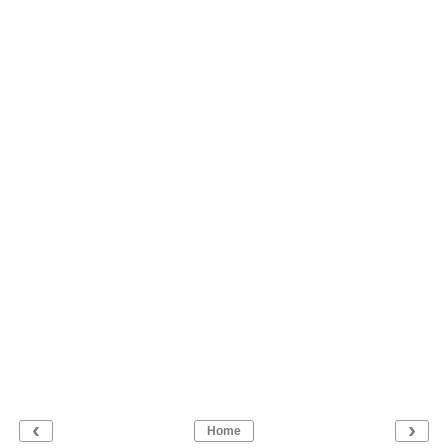
‹
›
Home