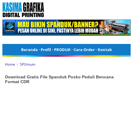
Beranda
·
Profil
·
PRODUK
·
Cara Order
·
Kontak
Home
›
SPUmum
Download Gratis File Spanduk Posko Peduli Bencana
Format CDR