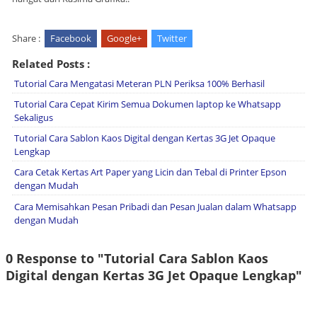
Share :
Facebook
Google+
Twitter
Related Posts :
Tutorial Cara Mengatasi Meteran PLN Periksa 100% Berhasil
Tutorial Cara Cepat Kirim Semua Dokumen laptop ke Whatsapp
Sekaligus
Tutorial Cara Sablon Kaos Digital dengan Kertas 3G Jet Opaque
Lengkap
Cara Cetak Kertas Art Paper yang Licin dan Tebal di Printer Epson
dengan Mudah
Cara Memisahkan Pesan Pribadi dan Pesan Jualan dalam Whatsapp
dengan Mudah
0 Response to "Tutorial Cara Sablon Kaos
Digital dengan Kertas 3G Jet Opaque Lengkap"