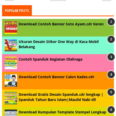
POPULAR POSTS
Download Contoh Banner Soto Ayam.cdr Keren
Ukuran Desain Stiker One Way di Kaca Mobil
Belakang
Contoh Spanduk Kegiatan Olahraga
Download Contoh Banner Calon Kades.cdr
Download Gratis Desain Spanduk.cdr lengkap |
Spanduk Tahun Baru Islam|Maulid Nabi dll
Download Kumpulan Template Stempel Lengkap