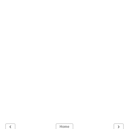
‹
›
Home