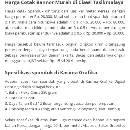
Harga Cetak Banner Murah di Ciawi Tasikmalaya
Harga cetak Spanduk dihitung dari luas Per meter Persegi dengan
harga per meter Rp. 20.000. Misal sobat mau buat spanduk ukuran 4
x 1 m, maka cara hitungnya adalah 4 x 1 x Rp. 20.000 = Rp. 80.000.
atau sobat mau bikin spanduk ukuran 3 x 0.5 m =maka perhitungan
biaya pembuatan spanduknya adalah 3 x 0.5 x Rp. 20.000 = Rp. 30.000.
Harga tersebut belum termasuk ongkir. Ongkos kirim ditanggung
pemesan dengan biaya tergantung pada berat spanduk dan jarak.
Sebagai perkiraan untuk daerah Jakarta, Bekasi dan sekitarnya ongkir
menggunakan J&T sekitar Rp. 15 sd 20 rb per kg.
Spesifikasi spanduk di Kasima Grafika
Adapun spesifikasi spanduk yang dibuat di Kasima Grafika Digital
Printing adalah sebagai berikut :
1. Bahan Flexy China 280 gram
2. Tinta Out Door
3. Daya Tahan 8 sd 12 Bulan tergantung cuaca dan penempatan,
4. Finishing Mata Itik (ring) atau Kantong (Selongsong Buat Bambu)
Selain spesifikasi di atas, kami juga menyediakan bahan lain seperti
bahan Korea dengan harga 50 rb per meter, Abatros, Stiker Graphtet