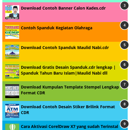
Download Contoh Banner Calon Kades.cdr
Contoh Spanduk Kegiatan Olahraga
Download Contoh Spanduk Maulid Nabi.cdr
Download Gratis Desain Spanduk.cdr lengkap |
Spanduk Tahun Baru Islam|Maulid Nabi dll
Download Kumpulan Template Stempel Lengkap
Format CDR
Download Contoh Desain Stiker Brilink Format
CDR
Cara Aktivasi CorelDraw X7 yang sudah Terinstal