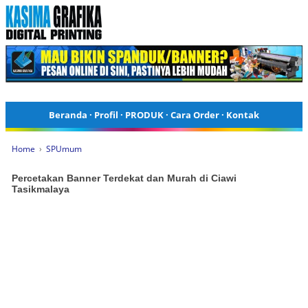
Beranda
·
Profil
·
PRODUK
·
Cara Order
·
Kontak
Home
›
SPUmum
Percetakan Banner Terdekat dan Murah di Ciawi
Tasikmalaya