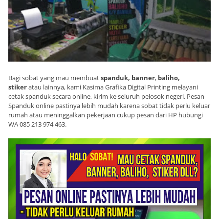
Bagi sobat yang mau membuat
spanduk, banner
,
baliho,
stiker
atau lainnya, kami Kasima Grafika Digital Printing melayani
cetak spanduk secara online, kirim ke seluruh pelosok negeri. Pesan
Spanduk online pastinya lebih mudah karena sobat tidak perlu keluar
rumah atau meninggalkan pekerjaan cukup pesan dari HP hubungi
WA 085 213 974 463.