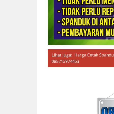
Lihat Juga:
Harga Cetak Spandu
085213974463