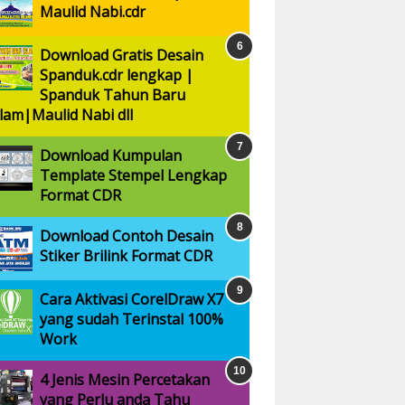
Maulid Nabi.cdr
Download Gratis Desain
Spanduk.cdr lengkap |
Spanduk Tahun Baru
slam|Maulid Nabi dll
Download Kumpulan
Template Stempel Lengkap
Format CDR
Download Contoh Desain
Stiker Brilink Format CDR
Cara Aktivasi CorelDraw X7
yang sudah Terinstal 100%
Work
4 Jenis Mesin Percetakan
yang Perlu anda Tahu