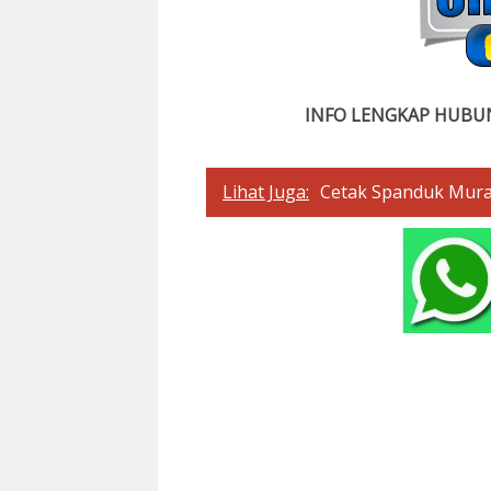
INFO LENGKAP HUBUN
Lihat Juga:
Cetak Spanduk Mur