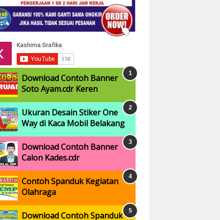
Download Contoh Banner
Soto Ayam.cdr Keren
Ukuran Desain Stiker One
Way di Kaca Mobil Belakang
Download Contoh Banner
Calon Kades.cdr
Contoh Spanduk Kegiatan
Olahraga
Download Contoh Spanduk