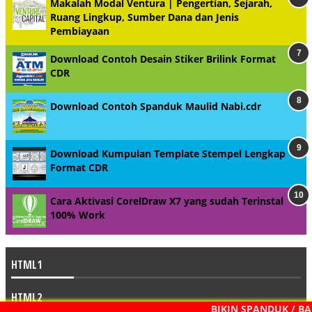
Makalah Modal Ventura | Pengertian, Sejarah,
Ruang Lingkup, Sumber Dana dan Jenis
Pembiayaan
Download Contoh Desain Stiker Brilink Format
CDR
Download Contoh Spanduk Maulid Nabi.cdr
Download Kumpulan Template Stempel Lengkap
Format CDR
Cara Aktivasi CorelDraw X7 yang sudah Terinstal
100% Work
HTML1
HTML2
BIKIN SPANDUK / BAN