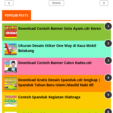
‹
›
Home
POPULAR POSTS
Download Contoh Banner Soto Ayam.cdr Keren
Ukuran Desain Stiker One Way di Kaca Mobil
Belakang
Download Contoh Banner Calon Kades.cdr
Download Gratis Desain Spanduk.cdr lengkap |
Spanduk Tahun Baru Islam|Maulid Nabi dll
Contoh Spanduk Kegiatan Olahraga