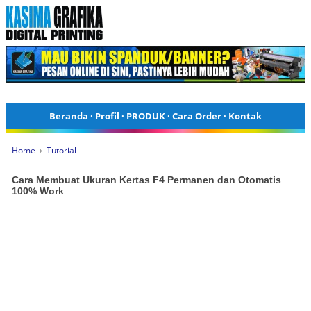
Beranda
·
Profil
·
PRODUK
·
Cara Order
·
Kontak
Home
›
Tutorial
Cara Membuat Ukuran Kertas F4 Permanen dan Otomatis
100% Work