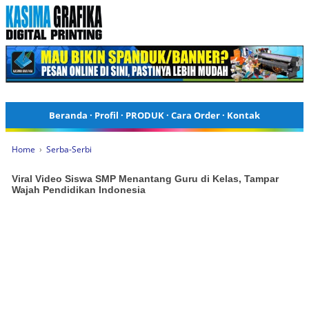
Beranda
·
Profil
·
PRODUK
·
Cara Order
·
Kontak
Home
›
Serba-Serbi
Viral Video Siswa SMP Menantang Guru di Kelas, Tampar
Wajah Pendidikan Indonesia