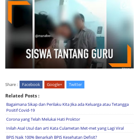
Share :
Facebook
Google+
Twitter
Related Posts :
Bagaimana Sikap dan Perilaku Kita Jika ada Keluarga atau Tetangga
Positif Covid-19
Corona yang Telah Melukai Hati Proktor
Inilah Asal Usul dan arti Kata Culametan Met-met yang Lagi Viral
BPJS Naik 100% Benarkah BPJS Kesehatan Defisit?