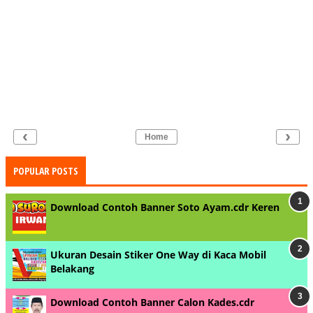
‹
›
Home
POPULAR POSTS
Download Contoh Banner Soto Ayam.cdr Keren
Ukuran Desain Stiker One Way di Kaca Mobil
Belakang
Download Contoh Banner Calon Kades.cdr