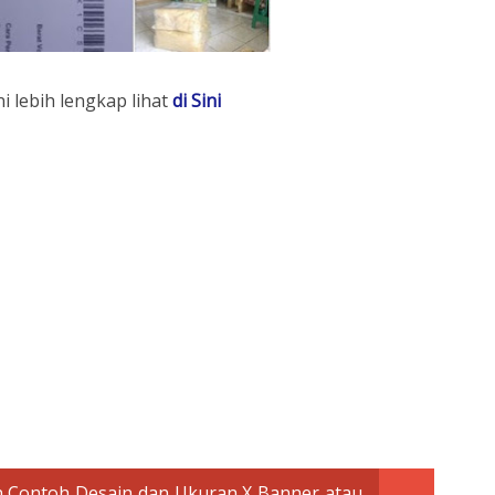
i lebih lengkap lihat
di Sini
 Contoh Desain dan Ukuran X Banner atau