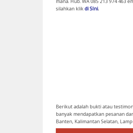
mana. Hub. WA 085 213 974 463 ema
silahkan klik
di SIni
.
Berikut adalah bukti atau testim
banyak mendapatkan pesanan dari 
Banten, Kalimantan Selatan, Lampu