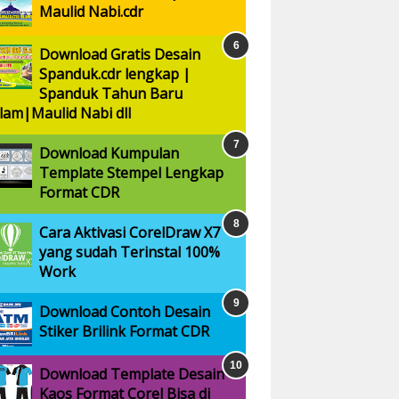
Maulid Nabi.cdr
Download Gratis Desain
Spanduk.cdr lengkap |
Spanduk Tahun Baru
slam|Maulid Nabi dll
Download Kumpulan
Template Stempel Lengkap
Format CDR
Cara Aktivasi CorelDraw X7
yang sudah Terinstal 100%
Work
Download Contoh Desain
Stiker Brilink Format CDR
Download Template Desain
Kaos Format Corel Bisa di