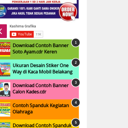
Download Contoh Banner
Soto Ayam.cdr Keren
Ukuran Desain Stiker One
Way di Kaca Mobil Belakang
Download Contoh Banner
Calon Kades.cdr
Contoh Spanduk Kegiatan
Olahraga
Download Contoh Spanduk