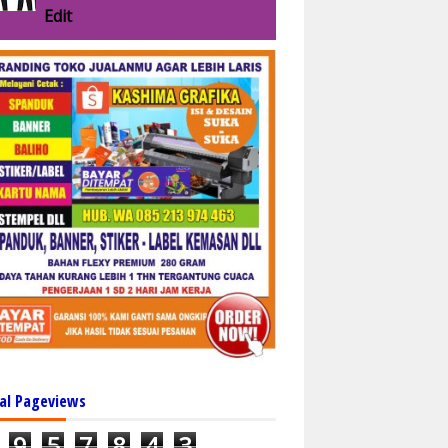
Edit
al Pageviews
9
5
7
8
4
3