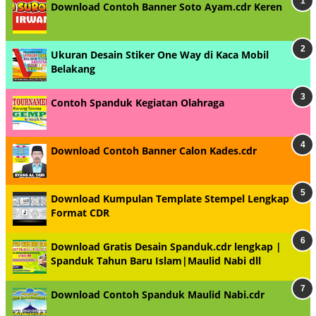
Download Contoh Banner Soto Ayam.cdr Keren
Ukuran Desain Stiker One Way di Kaca Mobil
Belakang
Contoh Spanduk Kegiatan Olahraga
Download Contoh Banner Calon Kades.cdr
Download Kumpulan Template Stempel Lengkap
Format CDR
Download Gratis Desain Spanduk.cdr lengkap |
Spanduk Tahun Baru Islam|Maulid Nabi dll
Download Contoh Spanduk Maulid Nabi.cdr