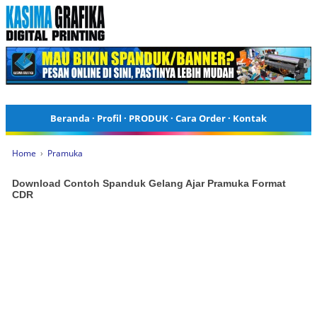
Beranda
·
Profil
·
PRODUK
·
Cara Order
·
Kontak
Home
›
Pramuka
Download Contoh Spanduk Gelang Ajar Pramuka Format
CDR