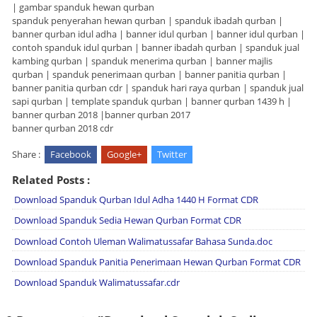
| gambar spanduk hewan qurban
spanduk penyerahan hewan qurban | spanduk ibadah qurban |
banner qurban idul adha | banner idul qurban | banner idul qurban |
contoh spanduk idul qurban | banner ibadah qurban | spanduk jual
kambing qurban | spanduk menerima qurban | banner majlis
qurban | spanduk penerimaan qurban | banner panitia qurban |
banner panitia qurban cdr | spanduk hari raya qurban | spanduk jual
sapi qurban | template spanduk qurban | banner qurban 1439 h |
banner qurban 2018 |banner qurban 2017
banner qurban 2018 cdr
Share :
Facebook
Google+
Twitter
Related Posts :
Download Spanduk Qurban Idul Adha 1440 H Format CDR
Download Spanduk Sedia Hewan Qurban Format CDR
Download Contoh Uleman Walimatussafar Bahasa Sunda.doc
Download Spanduk Panitia Penerimaan Hewan Qurban Format CDR
Download Spanduk Walimatussafar.cdr