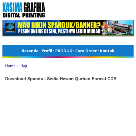
Beranda
·
Profil
·
PRODUK
·
Cara Order
·
Kontak
Home
›
Haji
Download Spanduk Sedia Hewan Qurban Format CDR