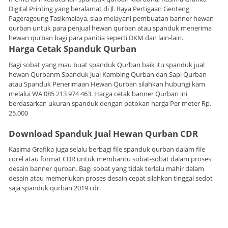
Digital Printing yang beralamat di Jl. Raya Pertigaan Genteng
Pagerageung Tasikmalaya, siap melayani pembuatan banner hewan
qurban untuk para penjual hewan qurban atau spanduk menerima
hewan qurban bagi para panitia seperti DKM dan lain-lain.
Harga Cetak Spanduk Qurban
Bagi sobat yang mau buat spanduk Qurban baik itu spanduk jual
hewan Qurbanm Spanduk Jual Kambing Qurban dan Sapi Qurban
atau Spanduk Penerimaan Hewan Qurban silahkan hubungi kam
melalui WA 085 213 974 463. Harga cetak banner Qurban ini
berdasarkan ukuran spanduk dengan patokan harga Per meter Rp.
25.000
Download Spanduk Jual Hewan Qurban CDR
Kasima Grafika juga selalu berbagi file spanduk qurban dalam file
corel atau format CDR untuk membantu sobat-sobat dalam proses
desain banner qurban. Bagi sobat yang tidak terlalu mahir dalam
desain atau memerlukan proses desain cepat silahkan tinggal sedot
saja spanduk qurban 2019 cdr.