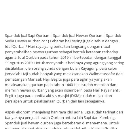
Spanduk Jual Sapi Qurban | Spanduk Jual Hewan Qurban | Spanduk
Sedia Hewan Kurban.cdr } Lebaran haji sering juga disebut dengan
Idul Qurban/ Hari raya yang berkaitan langsung dengan ritual
penyembelihan hewan Qurban sebagai bentuk ketaatan terhadap
agama. Idul Qurban pada tahun 2019 ini bertepatan dengan tanggal
11 Agustus 2019. Untuk menyambut hari raya yang agung yang sering
diistilahkan oleh orang sunda dengan bulan Rayagung, para calon
Jamaa'ah Haji sudah banyak yang melaksanakan Walimatussafar dan
pematangan Manasik Haji. Begitu juga para aghniya yang akan
melaksanakan qurban pada tahun 1440 H ini sudah memilah dan
memilih hewan qurban yang akan disembelih pada Hari Raya nanti.
Begitu juga para panitia aktivis masjid (DKM) sudah melakukan
persiapan untuk pelaksanaan Qurban dan lain sebagainya.
Aspek ekonomi menjelang hari raya idul adha juga sudah terlihat dari
banyaknya penjual hewan Qurban antara lain Sapi dan Kambing.
Spanduk jual hewan qurban juga bertebaran di mana-mana. Untuk
memenuhi kebutuhan spanduk qurban idul adha, Kasima Grafika