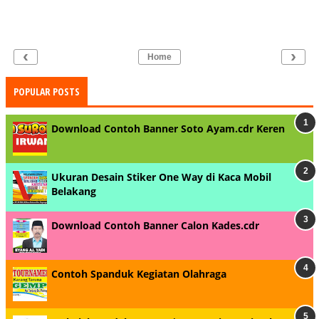
‹
›
Home
POPULAR POSTS
Download Contoh Banner Soto Ayam.cdr Keren
Ukuran Desain Stiker One Way di Kaca Mobil
Belakang
Download Contoh Banner Calon Kades.cdr
Contoh Spanduk Kegiatan Olahraga