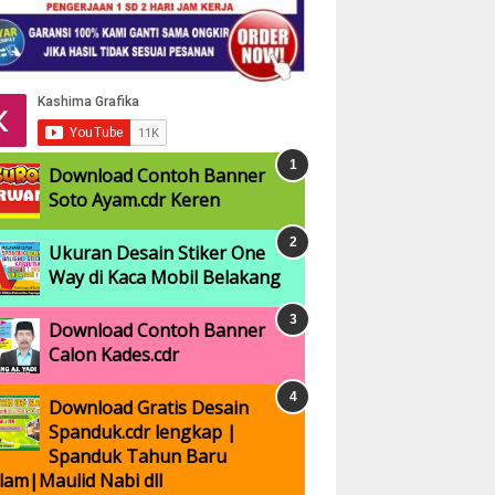
Download Contoh Banner
Soto Ayam.cdr Keren
Ukuran Desain Stiker One
Way di Kaca Mobil Belakang
Download Contoh Banner
Calon Kades.cdr
Download Gratis Desain
Spanduk.cdr lengkap |
Spanduk Tahun Baru
slam|Maulid Nabi dll