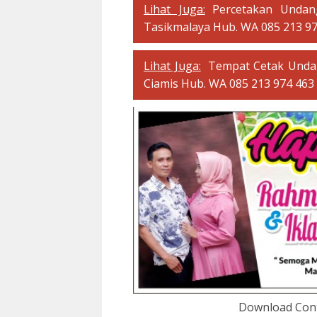
Lihat Juga:
Percetakan Unda
Tasikmalaya Hub. WA 085 213 9
Lihat Juga:
Tempat Cetak Unda
Ciamis Hub. WA 085 213 974 463
Download Con