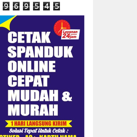
9
6
9
5
4
5