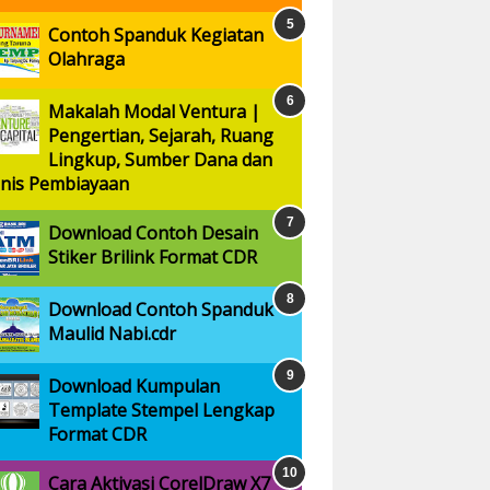
Contoh Spanduk Kegiatan
Olahraga
Makalah Modal Ventura |
Pengertian, Sejarah, Ruang
Lingkup, Sumber Dana dan
enis Pembiayaan
Download Contoh Desain
Stiker Brilink Format CDR
Download Contoh Spanduk
Maulid Nabi.cdr
Download Kumpulan
Template Stempel Lengkap
Format CDR
Cara Aktivasi CorelDraw X7