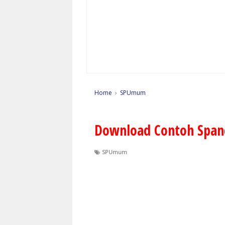
Home
›
SPUmum
Download Contoh Span
SPUmum