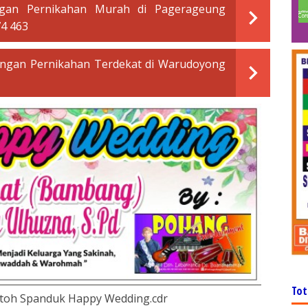
ngan Pernikahan Murah di Pagerageung
74 463
ngan Pernikahan Terdekat di Warudoyong
Tot
toh Spanduk Happy Wedding.cdr