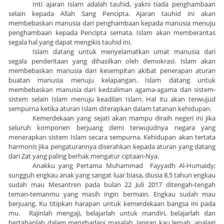
Inti ajaran Islam adalah tauhid, yakni tiada penghambaan
selain kepada Allah Sang Pencipta. Ajaran tauhid ini akan
membebaskan manusia dari penghambaan kepada manusia menuju
penghambaan kepada Pencipta semata. Islam akan memberantas
segala hal yang dapat mengikis tauhid ini.
Islam datang untuk menyelamatkan umat manusia dari
segala penderitaan yang dihasilkan oleh demokrasi. Islam akan
membebaskan manusia dari kesempitan akibat penerapan aturan
buatan manusia menuju kelapangan. Islam datang untuk
membebaskan manusia dari kedzaliman agama-agama dan sistem-
sistem selain Islam menuju keadilan Islam. Hal itu akan terwujud
sempurna ketika aturan Islam diterapkan dalam tatanan kehidupan.
Kemerdekaan yang sejati akan mampu diraih negeri ini jika
seluruh komponen berjuang demi terwujudnya negara yang
menerapkan sistem Islam secara sempurna. Kehidupan akan tertata
harmonis jika pengaturannya diserahkan kepada aturan yang datang
dari Zat yang paling berhak mengatur ciptaan-Nya.
Anakku yang Pertama Muhammad Fayyadh Al-Humaidy;
sungguh engkau anak yang sangat luar biasa, diusia 8.5 tahun engkau
sudah mau Mesantren pada bulan 22 Juli 2017 ditengah-tengah
teman-temanmu yang masih ingin bermain. Engkau sudah mau
berjuang, Ku titipkan harapan untuk kemerdekaan bangsa ini pada
mu. Rajinlah mengaji, belajarlah untuk mandiri, belajarlah dan
bertahanlah dalam menghadapi masalah. Jangan kau lemah, apalagi