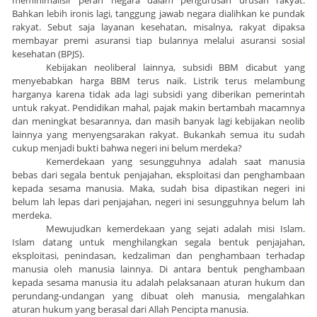
meminimalisir peran negara dalam pengurusan urusan rakyat.
Bahkan lebih ironis lagi, tanggung jawab negara dialihkan ke pundak
rakyat. Sebut saja layanan kesehatan, misalnya, rakyat dipaksa
membayar premi asuransi tiap bulannya melalui asuransi sosial
kesehatan (BPJS).
Kebijakan neoliberal lainnya, subsidi BBM dicabut yang
menyebabkan harga BBM terus naik. Listrik terus melambung
harganya karena tidak ada lagi subsidi yang diberikan pemerintah
untuk rakyat. Pendidikan mahal, pajak makin bertambah macamnya
dan meningkat besarannya, dan masih banyak lagi kebijakan neolib
lainnya yang menyengsarakan rakyat. Bukankah semua itu sudah
cukup menjadi bukti bahwa negeri ini belum merdeka?
Kemerdekaan yang sesungguhnya adalah saat manusia
bebas dari segala bentuk penjajahan, eksploitasi dan penghambaan
kepada sesama manusia. Maka, sudah bisa dipastikan negeri ini
belum lah lepas dari penjajahan, negeri ini sesungguhnya belum lah
merdeka.
Mewujudkan kemerdekaan yang sejati adalah misi Islam.
Islam datang untuk menghilangkan segala bentuk penjajahan,
eksploitasi, penindasan, kedzaliman dan penghambaan terhadap
manusia oleh manusia lainnya. Di antara bentuk penghambaan
kepada sesama manusia itu adalah pelaksanaan aturan hukum dan
perundang-undangan yang dibuat oleh manusia, mengalahkan
aturan hukum yang berasal dari Allah Pencipta manusia.