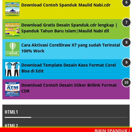
Download Contoh Spanduk Maulid Nabi.cdr
Download Gratis Desain Spanduk.cdr lengkap |
Spanduk Tahun Baru Islam|Maulid Nabi dll
Cara Aktivasi CorelDraw X7 yang sudah Terinstal
100% Work
Download Template Desain Kaos Format Corel
Bisa di Edit
Download Contoh Desain Stiker Brilink Format
CDR
HTML1
HTML2
BIKIN SPANDUK / 