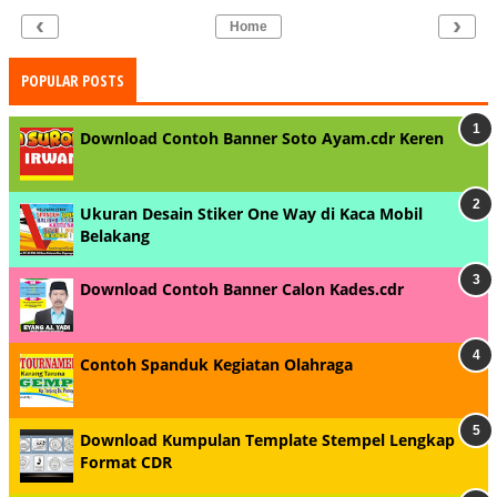
‹
›
Home
POPULAR POSTS
Download Contoh Banner Soto Ayam.cdr Keren
Ukuran Desain Stiker One Way di Kaca Mobil
Belakang
Download Contoh Banner Calon Kades.cdr
Contoh Spanduk Kegiatan Olahraga
Download Kumpulan Template Stempel Lengkap
Format CDR