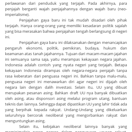
perlawanan dari penduduk yang terjajah. Pada akhirnya, para
penjajah berganti wajah penjajahannya dengan wajah baru (neo-
imperialisme).
Penjajahan gaya baru ini tak mudah disadari oleh pihak
terjajah. Hanya orang-orang yang memiliki kesadaran politik sajalah
yang bisa merasakan bahwa penjajahan tengah berlangsung di negeri
ini.
Penjajahan gaya baru ini dilaksanakan dengan menancapkan
pengaruh ekonomi, politik, pemikiran, budaya, hukum dan
keamanan atas tanah jajahannya. Tujuan dari macam-macam jajahan
ini semuanya sama saja, yaitu merampas kekayaan negara jajahan.
Indonesia adalah contoh yang nyata negeri yang terjajah. Betapa
kekayaan Indonesia dirampas oleh negara-negara penjajah tanpa
rasa keberatan dari penguasa negeri ini. Bahkan tanpa malu-malu,
penguasa negeri ini menawarkan diri agar negeri ini dijajah oleh
negara lain dengan dalih investasi. Selain itu, UU yang dibuat
merupakan pesanan asing. Bahkan draft UU nya banyak dibuatkan
oleh asing, atau disponsori asing melalui program utang, bantuan
teknis dan lainnya. Sehingga dapat dipastikan UU yang lahir tidak ada
yang berpihak kepada rakyat. Undang-Undang yang dikeluarkan
seluruhnya bercorak neoliberal yang mengorbankan rakyat dan
menguntungkan asing.
Selain itu, kebijakan neoliberal lainnya banyak yang