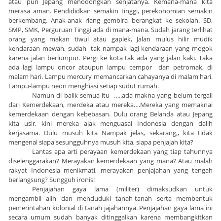
atau pun Jepang menodongkan senjatanya. Kemana-mana kita
merasa aman. Pendididkan semakin tinggi, perekonomian semakin
berkembang. Anak-anak riang gembira berangkat ke sekolah. SD,
SMP, SMK, Perguruan Tinggi ada di mana-mana. Sudah jarang terlihat
orang yang makan tiwul atau gaplek, Jalan mulus hilir mudik
kendaraan mewah, sudah tak nampak lagi kendaraan yang mogok
karena jalan berlumpur. Pergi ke kota tak ada yang jalan kaki. Taka
ada lagi lampu oncor ataupun lampu cempor dan petromak, di
malam hari. Lampu mercury memancarkan cahayanya di malam hari.
Lampu-lampu neon menghiasi setiap sudut rumah.
Namun di balik semua itu …..ada makna yang belum tergali
dari Kemerdekaan, merdeka atau mereka….Mereka yang memaknai
kemerdekaan dengan kebebasan. Dulu orang Belanda atau Jepang
kita usir, kini mereka ajak menguasai Indonesia dengan dalih
kerjasama. Dulu musuh kita Nampak jelas, sekarang,, kita tidak
mengenal siapa sesungguhnya musuh kita, siapa penjajah kita?
Lantas apa arti perayaan kemerdekaan yang tiap tahunnya
diselenggarakan? Merayakan kemerdekaan yang mana? Atau malah
rakyat Indonesia menikmati, merayakan penjajahan yang tengah
berlangsung? Sungguh ironis!
Penjajahan gaya lama (militer) dimaksudkan untuk
mengambil alih dan menduduki tanah-tanah serta membentuk
pemerintahan kolonial di tanah jajahannya. Penjajahan gaya lama ini
secara umum sudah banyak ditinggalkan karena membangkitkan