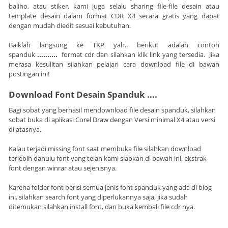
baliho, atau stiker, kami juga selalu sharing file-file desain atau
template desain dalam format CDR X4 secara gratis yang dapat
dengan mudah diedit sesuai kebutuhan.
Baiklah langsung ke TKP yah.. berikut adalah contoh
spanduk
..........
format cdr dan silahkan klik link yang tersedia. Jika
merasa kesulitan silahkan pelajari cara download file di bawah
postingan ini!
Download Font Desain Spanduk ....
Bagi sobat yang berhasil mendownload file desain spanduk, silahkan
sobat buka di aplikasi Corel Draw dengan Versi minimal X4 atau versi
di atasnya.
Kalau terjadi missing font saat membuka file silahkan download
terlebih dahulu font yang telah kami siapkan di bawah ini, ekstrak
font dengan winrar atau sejenisnya.
Karena folder font berisi semua jenis font spanduk yang ada di blog
ini, silahkan search font yang diperlukannya saja, jika sudah
ditemukan silahkan install font, dan buka kembali file cdr nya.