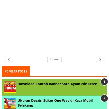
‹
›
Home
POPULAR POSTS
Download Contoh Banner Soto Ayam.cdr Keren
Ukuran Desain Stiker One Way di Kaca Mobil
Belakang