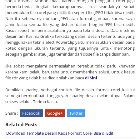
Sobat Kasima! Mohon maaf karena mungkin pengguna corel juga
berbeda-beda tingkat kemampuannya, jika seandainya sobat
menemukan file corel yang diklik itu seperti file JPEG tidak bisa diedit.
Nah itu sebenarnya bukan JPEG atau format gambar, karena saya
jamin kalau semua file yang dishare dalam blog ini 99% bisa diedit.
Kasus seperti ini permasalahannya pada teknis desain, Dalam teknis
desain tim Kasima Grafika terkadang dalam desain tertentu ada yang
menggunakan teknis efect PowerClip yaitu memasukkan desain pada
kotak dengan ukuran tertentu yang tujuannya untuk memotong
sebagian gambar atau juga terhindar dari close file tanpa disimpan.
Jika sobat mengalami permasalahan tersebut tidak perlu khawatir
karena kami selalu berusaha untuk memberikan solusi. Untuk kasus
file cdr yang tidak bisa diedit silahkan baca
di Sini
Demikian sharing berbagai contoh file desain format corel kali ini
semoga bermnaffaat, tunggu yah sharing desain selanjutnya.. Salam
sukses selalu... Terima Kasih.
Share :
Facebook
Google+
Twitter
Related Posts :
Download Template Desain Kaos Format Corel Bisa di Edit