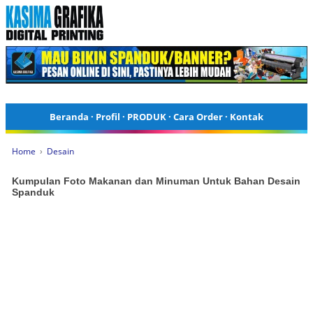
Beranda
·
Profil
·
PRODUK
·
Cara Order
·
Kontak
Home
›
Desain
Kumpulan Foto Makanan dan Minuman Untuk Bahan Desain
Spanduk