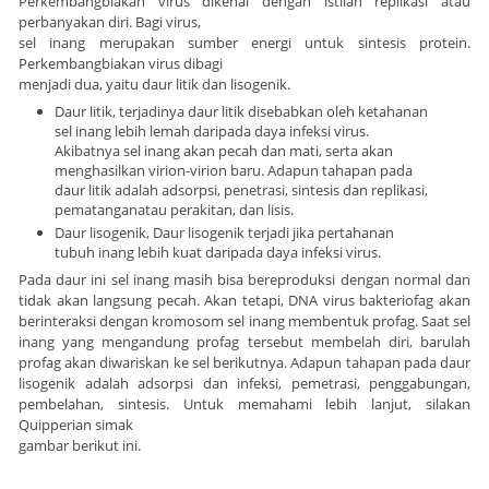
Perkembangbiakan virus dikenal dengan istilah replikasi atau
perbanyakan diri. Bagi virus,
sel inang merupakan sumber energi untuk sintesis protein.
Perkembangbiakan virus dibagi
menjadi dua, yaitu daur litik dan lisogenik.
Daur litik, terjadinya daur litik disebabkan oleh ketahanan
sel inang lebih lemah daripada daya infeksi virus.
Akibatnya sel inang akan pecah dan mati, serta akan
menghasilkan virion-virion baru. Adapun tahapan pada
daur litik adalah adsorpsi, penetrasi, sintesis dan replikasi,
pematanganatau perakitan, dan lisis.
Daur lisogenik, Daur lisogenik terjadi jika pertahanan
tubuh inang lebih kuat daripada daya infeksi virus.
Pada daur ini sel inang masih bisa bereproduksi dengan normal dan
tidak akan langsung pecah. Akan tetapi, DNA virus bakteriofag akan
berinteraksi dengan kromosom sel inang membentuk profag. Saat sel
inang yang mengandung profag tersebut membelah diri, barulah
profag akan diwariskan ke sel berikutnya. Adapun tahapan pada daur
lisogenik adalah adsorpsi dan infeksi, pemetrasi, penggabungan,
pembelahan, sintesis. Untuk memahami lebih lanjut, silakan
Quipperian simak
gambar berikut ini.