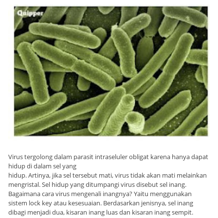
Virus tergolong dalam parasit intraseluler obligat karena hanya dapat
hidup di dalam sel yang
hidup. Artinya, jika sel tersebut mati, virus tidak akan mati melainkan
mengristal. Sel hidup yang ditumpangi virus disebut sel inang.
Bagaimana cara virus mengenali inangnya? Yaitu menggunakan
sistem lock key atau kesesuaian. Berdasarkan jenisnya, sel inang
dibagi menjadi dua, kisaran inang luas dan kisaran inang sempit.