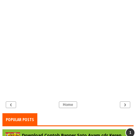
‹
›
Home
POPULAR POSTS
Download Contoh Banner Soto Ayam.cdr Keren