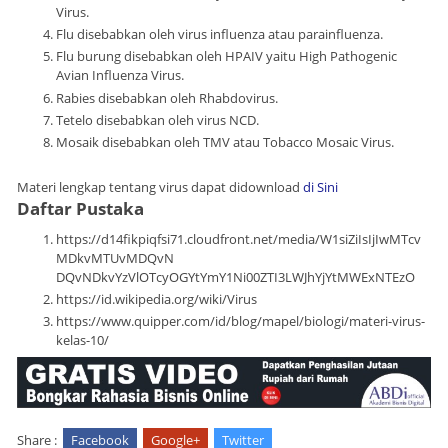
Virus.
Flu disebabkan oleh virus influenza atau parainfluenza.
Flu burung disebabkan oleh HPAIV yaitu High Pathogenic
Avian Influenza Virus.
Rabies disebabkan oleh Rhabdovirus.
Tetelo disebabkan oleh virus NCD.
Mosaik disebabkan oleh TMV atau Tobacco Mosaic Virus.
Materi lengkap tentang virus dapat didownload
di Sini
Daftar Pustaka
https://d14fikpiqfsi71.cloudfront.net/media/W1siZiIsIjIwMTcv
MDkvMTUvMDQvN
DQvNDkvYzVlOTcyOGYtYmY1Ni00ZTI3LWJhYjYtMWExNTEzO
https://id.wikipedia.org/wiki/Virus
https://www.quipper.com/id/blog/mapel/biologi/materi-virus-
kelas-10/
Share :
Facebook
Google+
Twitter