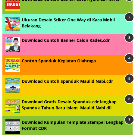
Ukuran Desain Stiker One Way di Kaca Mobil
Belakang
Download Contoh Banner Calon Kades.cdr
Contoh Spanduk Kegiatan Olahraga
Download Contoh Spanduk Maulid Nabi.cdr
Download Gratis Desain Spanduk.cdr lengkap |
Spanduk Tahun Baru Islam|Maulid Nabi dll
Download Kumpulan Template Stempel Lengkap
Format CDR