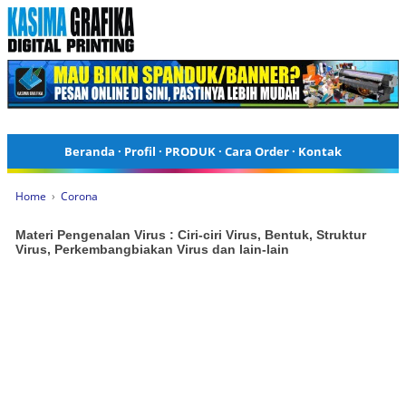
Beranda
·
Profil
·
PRODUK
·
Cara Order
·
Kontak
Home
›
Corona
Materi Pengenalan Virus : Ciri-ciri Virus, Bentuk, Struktur
Virus, Perkembangbiakan Virus dan lain-lain