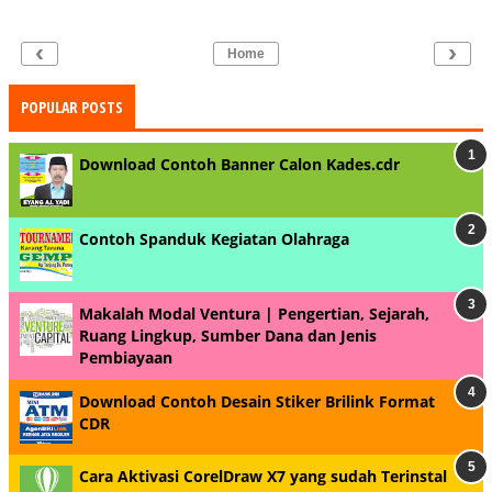
‹
›
Home
POPULAR POSTS
Download Contoh Banner Calon Kades.cdr
Contoh Spanduk Kegiatan Olahraga
Makalah Modal Ventura | Pengertian, Sejarah,
Ruang Lingkup, Sumber Dana dan Jenis
Pembiayaan
Download Contoh Desain Stiker Brilink Format
CDR
Cara Aktivasi CorelDraw X7 yang sudah Terinstal