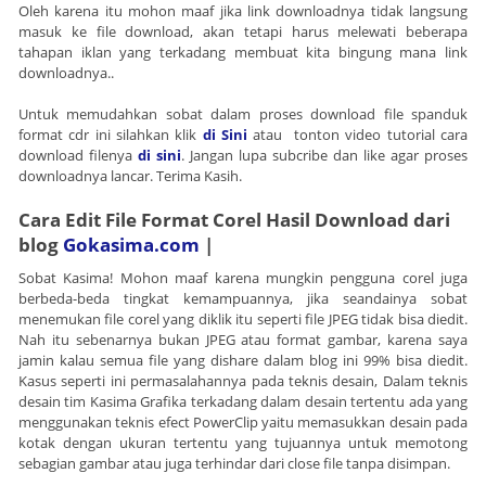
Oleh karena itu mohon maaf jika link downloadnya tidak langsung
masuk ke file download, akan tetapi harus melewati beberapa
tahapan iklan yang terkadang membuat kita bingung mana link
downloadnya..
Untuk memudahkan sobat dalam proses download file spanduk
format cdr ini silahkan klik
di Sini
atau tonton video tutorial cara
download filenya
di sini
. Jangan lupa subcribe dan like agar proses
downloadnya lancar. Terima Kasih.
Cara Edit File Format Corel Hasil Download dari
blog
Gokasima.com
|
Sobat Kasima! Mohon maaf karena mungkin pengguna corel juga
berbeda-beda tingkat kemampuannya, jika seandainya sobat
menemukan file corel yang diklik itu seperti file JPEG tidak bisa diedit.
Nah itu sebenarnya bukan JPEG atau format gambar, karena saya
jamin kalau semua file yang dishare dalam blog ini 99% bisa diedit.
Kasus seperti ini permasalahannya pada teknis desain, Dalam teknis
desain tim Kasima Grafika terkadang dalam desain tertentu ada yang
menggunakan teknis efect PowerClip yaitu memasukkan desain pada
kotak dengan ukuran tertentu yang tujuannya untuk memotong
sebagian gambar atau juga terhindar dari close file tanpa disimpan.