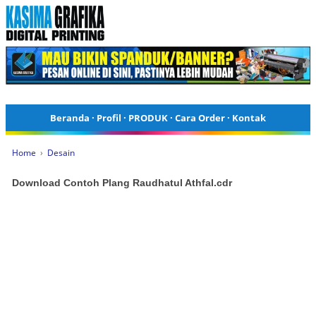
Beranda
·
Profil
·
PRODUK
·
Cara Order
·
Kontak
Home
›
Desain
Download Contoh Plang Raudhatul Athfal.cdr