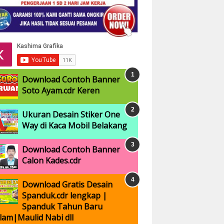
Download Contoh Banner
Soto Ayam.cdr Keren
Ukuran Desain Stiker One
Way di Kaca Mobil Belakang
Download Contoh Banner
Calon Kades.cdr
Download Gratis Desain
Spanduk.cdr lengkap |
Spanduk Tahun Baru
slam|Maulid Nabi dll