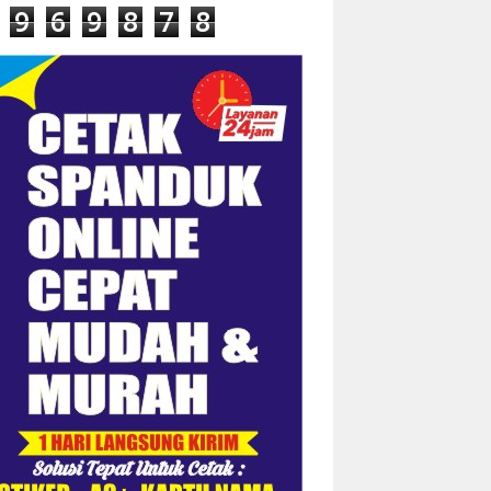
9
6
9
8
7
8