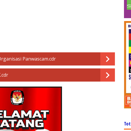
Organisasi Panwascam.cdr
.cdr
Tot