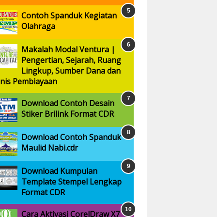
Contoh Spanduk Kegiatan
Olahraga
Makalah Modal Ventura |
Pengertian, Sejarah, Ruang
Lingkup, Sumber Dana dan
enis Pembiayaan
Download Contoh Desain
Stiker Brilink Format CDR
Download Contoh Spanduk
Maulid Nabi.cdr
Download Kumpulan
Template Stempel Lengkap
Format CDR
Cara Aktivasi CorelDraw X7