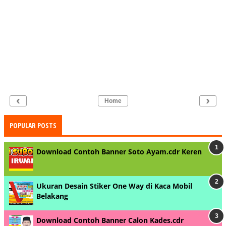
‹
›
Home
POPULAR POSTS
Download Contoh Banner Soto Ayam.cdr Keren
Ukuran Desain Stiker One Way di Kaca Mobil
Belakang
Download Contoh Banner Calon Kades.cdr