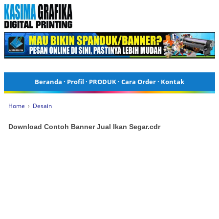
Beranda
·
Profil
·
PRODUK
·
Cara Order
·
Kontak
Home
›
Desain
Download Contoh Banner Jual Ikan Segar.cdr