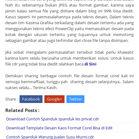
Nah itu sebenarnya bukan JPEG atau format gambar, karena saya
jamin kalau semua file yang dishare dalam blog ini 99% bisa diedit.
Kasus seperti ini permasalahannya pada teknis desain, Dalam teknis
desain tim Kasima Grafika terkadang dalam desain tertentu ada yang
menggunakan teknis efect PowerClip yaitu memasukkan desain pada
kotak dengan ukuran tertentu yang tujuannya untuk memotong
sebagian gambar atau juga terhindar dari close file tanpa disimpan.
Jika sobat mengalami permasalahan tersebut tidak perlu khawatir
karena kami selalu berusaha untuk memberikan solusi. Untuk kasus
file cdr yang tidak bisa diedit silahkan baca
di Sini
Demikian sharing berbagai contoh file desain format corel kali ini
semoga bermnaffaat, tunggu yah sharing desain selanjutnya.. Salam
sukses selalu... Terima Kasih.
Share :
Facebook
Google+
Twitter
Related Posts :
Download Contoh Spanduk spanduk les privat.cdr
Download Template Desain Kaos Format Corel Bisa di Edit
Contoh Spanduk Warung Jualan Susu Murni.cdr