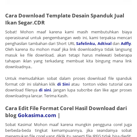
Cara Download Template Desain Spanduk Jual
Ikan Segar.CDR
Sobat! Mohon maaf karena kami masih membutuhkan biaya
operasioanal untuk pengembangan web ini, kami terpaksa mencari
penghasilan tambahan dari Short URL
Safelinku,
Adtival
dan
Adfly
.
Oleh karena itu mohon maaf jika link downloadnya tidak langsung
masuk ke file download, akan tetapi harus melewati beberapa
tahapan iklan yang terkadang membuat kita bingung mana link
downloadnya..
Untuk memudahkan sobat dalam proses download file spanduk
format cdr ini silahkan klik
di Sini
atau tonton video tutorial cara
download filenya
di sini
. Jangan lupa subcribe dan like agar proses
downloadnya lancar. Terima Kasih.
Cara Edit File Format Corel Hasil Download dari
blog
Gokasima.com
|
Sobat Kasima! Mohon maaf karena mungkin pengguna corel juga
berbeda-beda tingkat kemampuannya, jika seandainya sobat
menemukan file corel yang diklik itu seperti file JPEG tidak bisa diedit.