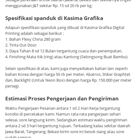
menggunakan J&T sekitar Rp. 15 sd 20 rb per kg.
Spesifikasi spanduk di Kasima Grafika
Adapun spesifikasi spanduk yang dibuat di Kasima Grafika Digital
Printing adalah sebagai berikut :
1. Bahan Flexy China 280 gram
2. Tinta Out Door
3. Daya Tahan 8 sd 12 Bulan tergantung cuaca dan penempatan,
4. Finishing Mata Itik (ring) atau Kantong (Selongsong Buat Bambu)
Selain spesifikasi di atas, kami juga menyediakan bahan lain seperti
bahan Korea dengan harga 50 rb per meter, Abatros, Stiker Graphtet
dan, Backlight (Untuk Neon Box) dengan harga Rp. 150.000 per meter
persegi.
Estimasi Proses Pengerjaan dan Pengiriman
Waktu Pengerjaan Pesanan antara 1 sd 2 Hari Kerja tergantung
kondisi di percetakan kami. Namun rata-rata pengerjaan sehari
selesai, sore langsung kirim. Sedangkan estimasi waktu pengiriman
antara 2 sd 3 hari tergantung tujuan. Terkadang kalau sekitar daerah
Jawa Barat, Tangerang, Bekasi kirim sore ini besok siang atau sore
sudah sampai.