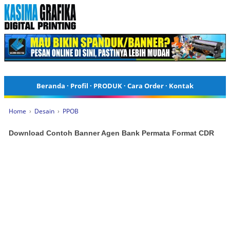
Beranda
·
Profil
·
PRODUK
·
Cara Order
·
Kontak
Home
›
Desain
›
PPOB
Download Contoh Banner Agen Bank Permata Format CDR