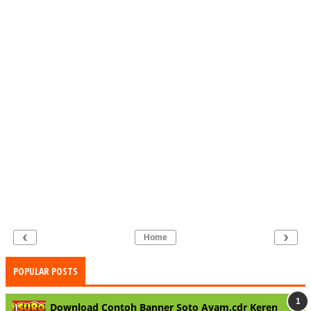
‹
›
Home
POPULAR POSTS
Download Contoh Banner Soto Ayam.cdr Keren