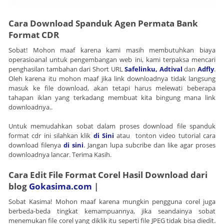
Cara Download Spanduk
Agen Permata Bank
Format
CDR
Sobat! Mohon maaf karena kami masih membutuhkan biaya
operasioanal untuk pengembangan web ini, kami terpaksa mencari
penghasilan tambahan dari Short URL
Safelinku,
Adtival
dan
Adfly
.
Oleh karena itu mohon maaf jika link downloadnya tidak langsung
masuk ke file download, akan tetapi harus melewati beberapa
tahapan iklan yang terkadang membuat kita bingung mana link
downloadnya..
Untuk memudahkan sobat dalam proses download file spanduk
format cdr ini silahkan klik
di Sini
atau tonton video tutorial cara
download filenya
di sini
. Jangan lupa subcribe dan like agar proses
downloadnya lancar. Terima Kasih.
Cara Edit File Format Corel Hasil Download dari
blog
Gokasima.com
|
Sobat Kasima! Mohon maaf karena mungkin pengguna corel juga
berbeda-beda tingkat kemampuannya, jika seandainya sobat
menemukan file corel yang diklik itu seperti file JPEG tidak bisa diedit.