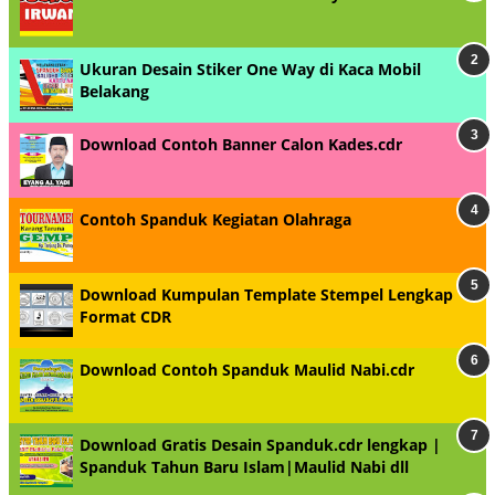
Ukuran Desain Stiker One Way di Kaca Mobil
Belakang
Download Contoh Banner Calon Kades.cdr
Contoh Spanduk Kegiatan Olahraga
Download Kumpulan Template Stempel Lengkap
Format CDR
Download Contoh Spanduk Maulid Nabi.cdr
Download Gratis Desain Spanduk.cdr lengkap |
Spanduk Tahun Baru Islam|Maulid Nabi dll