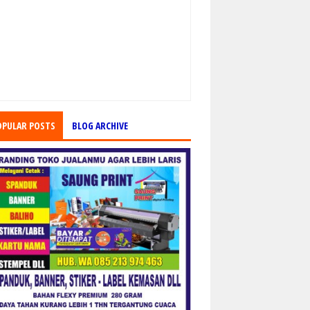
OPULAR POSTS
BLOG ARCHIVE