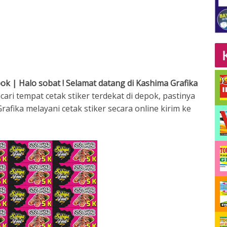
pok | Halo sobat ! Selamat datang di Kashima Grafika
ri tempat cetak stiker terdekat di depok, pastinya
afika melayani cetak stiker secara online kirim ke