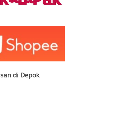
asan di Depok