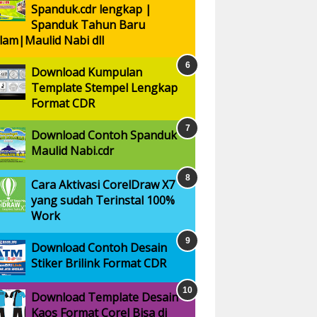
Spanduk.cdr lengkap |
Spanduk Tahun Baru
slam|Maulid Nabi dll
Download Kumpulan
Template Stempel Lengkap
Format CDR
Download Contoh Spanduk
Maulid Nabi.cdr
Cara Aktivasi CorelDraw X7
yang sudah Terinstal 100%
Work
Download Contoh Desain
Stiker Brilink Format CDR
Download Template Desain
Kaos Format Corel Bisa di