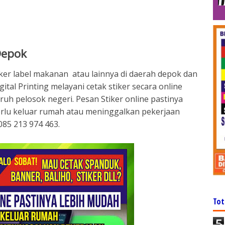
Depok
er label makanan atau lainnya di daerah depok dan
ital Printing melayani cetak stiker secara online
ruh pelosok negeri. Pesan Stiker online pastinya
erlu keluar rumah atau meninggalkan pekerjaan
85 213 974 463.
Tot
5