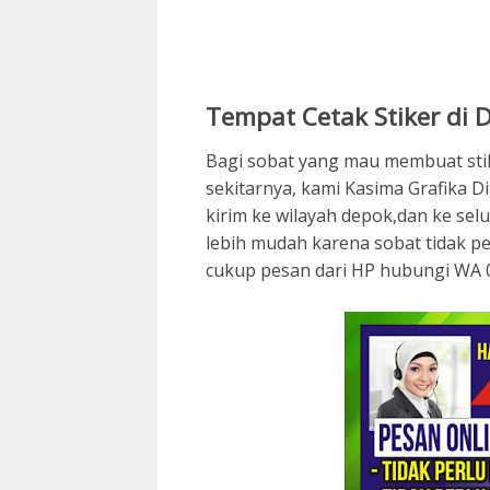
Tempat Cetak Stiker di 
Bagi sobat yang mau membuat stik
sekitarnya, kami Kasima Grafika Dig
kirim ke wilayah depok,dan ke selu
lebih mudah karena sobat tidak p
cukup pesan dari HP hubungi WA 0