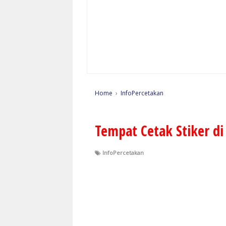
Home
›
InfoPercetakan
Tempat Cetak Stiker d
InfoPercetakan