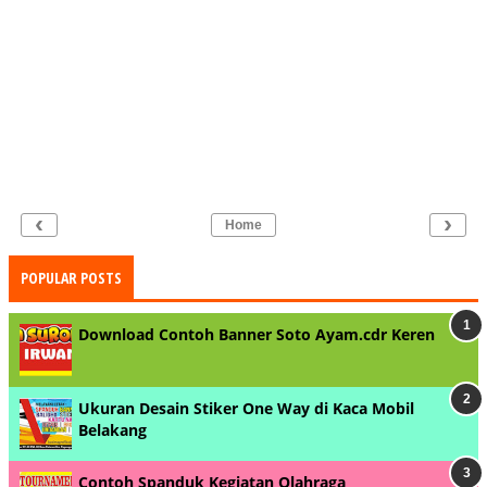
‹
›
Home
POPULAR POSTS
Download Contoh Banner Soto Ayam.cdr Keren
Ukuran Desain Stiker One Way di Kaca Mobil
Belakang
Contoh Spanduk Kegiatan Olahraga