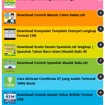
Download Contoh Banner Calon Kades.cdr
Download Kumpulan Template Stempel Lengkap
Format CDR
Download Gratis Desain Spanduk.cdr lengkap |
Spanduk Tahun Baru Islam|Maulid Nabi dll
Download Contoh Spanduk Maulid Nabi.cdr
Cara Aktivasi CorelDraw X7 yang sudah Terinstal
100% Work
Download Contoh Desain Stiker Brilink Format
CDR