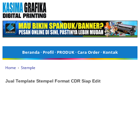
Beranda
·
Profil
·
PRODUK
·
Cara Order
·
Kontak
Home
›
Stemple
Jual Template Stempel Format CDR Siap Edit