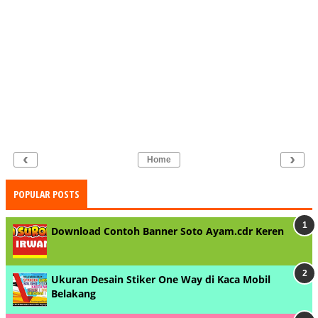
‹
›
Home
POPULAR POSTS
Download Contoh Banner Soto Ayam.cdr Keren
Ukuran Desain Stiker One Way di Kaca Mobil
Belakang