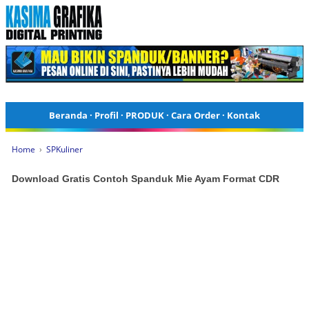
Beranda
·
Profil
·
PRODUK
·
Cara Order
·
Kontak
Home
›
SPKuliner
Download Gratis Contoh Spanduk Mie Ayam Format CDR