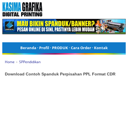
Beranda
·
Profil
·
PRODUK
·
Cara Order
·
Kontak
Home
›
SPPendidikan
Download Contoh Spanduk Perpisahan PPL Format CDR