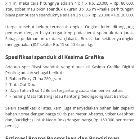
x 1 m, maka cara hitungnya adalah 4 x 1 x Rp. 20.000 = Rp. 80.000.
atau sobat mau bikin spanduk ukuran 3 x 0.5 m =maka perhitungan
biaya pembuatan spanduknya adalah 3 x 0.5 x Rp. 20.000 = Rp. 30.000.
Harga tersebut belum termasuk ongkir. Ongkos kirim ditanggung
pemesan dengan biaya tergantung pada berat spanduk dan jarak.
Sebagai perkiraan untuk daerah Jakarta, Bekasi dan sekitarnya ongkir
menggunakan J&T sekitar Rp. 15 sd 20 rb per kg.
Spesifikasi spanduk di Kasima Grafika
Adapun spesifikasi spanduk yang dibuat di Kasima Grafika Digital
Printing adalah sebagai berikut :
1. Bahan Flexy China 280 gram
2. Tinta Out Door
3. Daya Tahan 8 sd 12 Bulan tergantung cuaca dan penempatan,
4. Finishing Mata Itik (ring) atau Kantong (Selongsong Buat Bambu)
Selain spesifikasi di atas, kami juga menyediakan bahan lain seperti
bahan Korea dengan harga 50 rb per meter, Abatros, Stiker Graphtet
dan, Backlight (Untuk Neon Box) dengan harga Rp. 150.000 per meter
persegi.
Estimasi Proses Pengerjaan dan Pengiriman