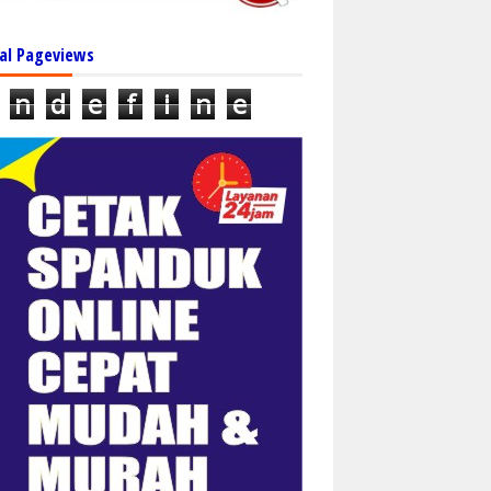
al Pageviews
n
d
e
f
i
n
e