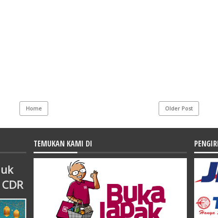
Home
Older Post
TEMUKAN KAMI DI
PENGI
duk
H CDR