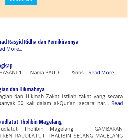
ad Rasyid Ridha dan Pemikirannya
ad More...
engkap
UL HASANI 1. Nama PAUD &nbs…
Read More...
gian dan Hikmahnya
agian dan Hikmah Zakat Istilah zakat yang secara
anyak 30 kali dalam al-Qur’an. secara har…
Read
audlatut Tholibin Magelang
audlatut Tholibin Magelang | GAMBARAN
REN RAUDLATUT THALIBIN SECANG MAGELANG