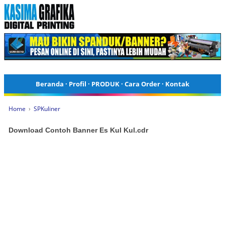
Beranda
·
Profil
·
PRODUK
·
Cara Order
·
Kontak
Home
›
SPKuliner
Download Contoh Banner Es Kul Kul.cdr