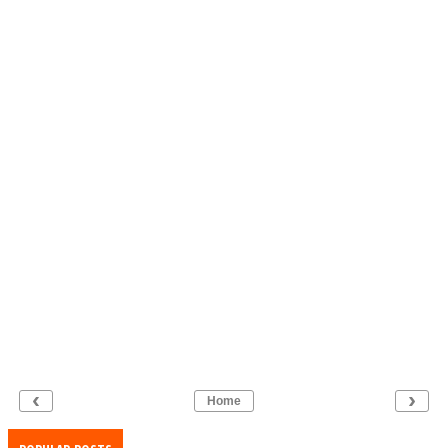
‹
›
Home