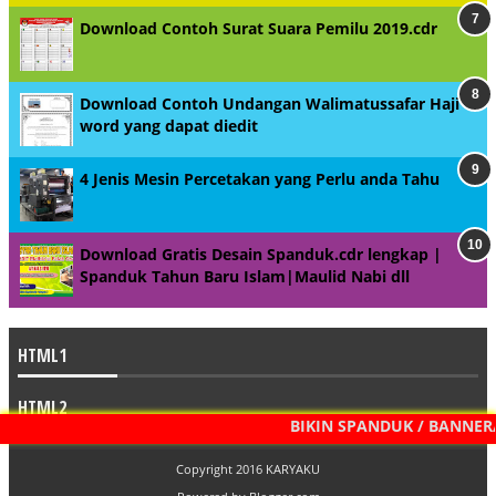
Download Contoh Surat Suara Pemilu 2019.cdr
Download Contoh Undangan Walimatussafar Haji
word yang dapat diedit
4 Jenis Mesin Percetakan yang Perlu anda Tahu
Download Gratis Desain Spanduk.cdr lengkap |
Spanduk Tahun Baru Islam|Maulid Nabi dll
HTML1
HTML2
BIKIN SPANDUK / BANNER/ BAL
Copyright 2016
KARYAKU