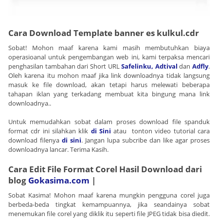
Cara Download Template banner es kulkul.cdr
Sobat! Mohon maaf karena kami masih membutuhkan biaya
operasioanal untuk pengembangan web ini, kami terpaksa mencari
penghasilan tambahan dari Short URL
Safelinku,
Adtival
dan
Adfly
.
Oleh karena itu mohon maaf jika link downloadnya tidak langsung
masuk ke file download, akan tetapi harus melewati beberapa
tahapan iklan yang terkadang membuat kita bingung mana link
downloadnya..
Untuk memudahkan sobat dalam proses download file spanduk
format cdr ini silahkan klik
di Sini
atau tonton video tutorial cara
download filenya
di sini
. Jangan lupa subcribe dan like agar proses
downloadnya lancar. Terima Kasih.
Cara Edit File Format Corel Hasil Download dari
blog
Gokasima.com
|
Sobat Kasima! Mohon maaf karena mungkin pengguna corel juga
berbeda-beda tingkat kemampuannya, jika seandainya sobat
menemukan file corel yang diklik itu seperti file JPEG tidak bisa diedit.