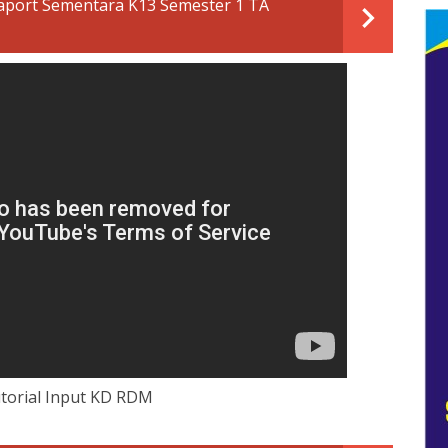
aport Sementara K13 Semester 1 TA
torial Input KD RDM