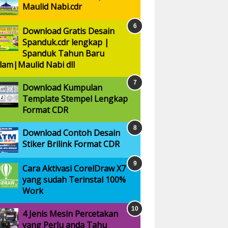
Maulid Nabi.cdr
Download Gratis Desain
Spanduk.cdr lengkap |
Spanduk Tahun Baru
slam|Maulid Nabi dll
Download Kumpulan
Template Stempel Lengkap
Format CDR
Download Contoh Desain
Stiker Brilink Format CDR
Cara Aktivasi CorelDraw X7
yang sudah Terinstal 100%
Work
4 Jenis Mesin Percetakan
yang Perlu anda Tahu