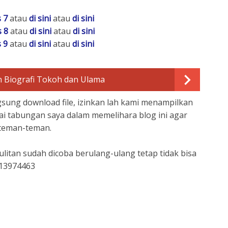
 7
atau
di sini
atau
di sini
 8
atau
di sini
atau
di sini
 9
atau
di sini
atau
di sini
 Biografi Tokoh dan Ulama
gsung download file, izinkan lah kami menampilkan
ai tabungan saya dalam memelihara blog ini agar
 teman-teman.
litan sudah dicoba berulang-ulang tetap tidak bisa
213974463