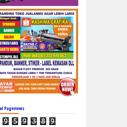
al Pageviews
9
5
9
3
8
9