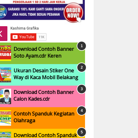
Download Contoh Banner
Soto Ayam.cdr Keren
Ukuran Desain Stiker One
Way di Kaca Mobil Belakang
Download Contoh Banner
Calon Kades.cdr
Contoh Spanduk Kegiatan
Olahraga
Download Contoh Spanduk