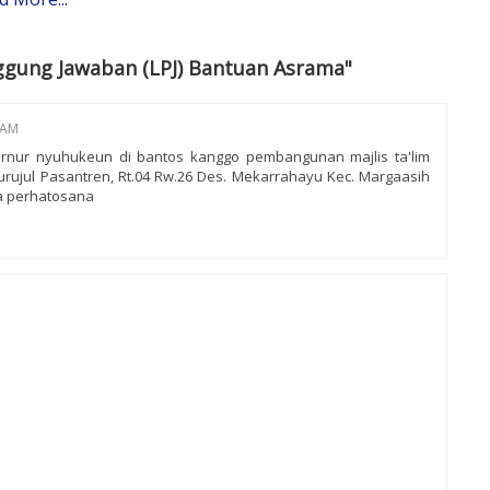
ggung Jawaban (LPJ) Bantuan Asrama"
 AM
rnur nyuhukeun di bantos kanggo pembangunan majlis ta'lim
urujul Pasantren, Rt.04 Rw.26 Des. Mekarrahayu Kec. Margaasih
a perhatosana