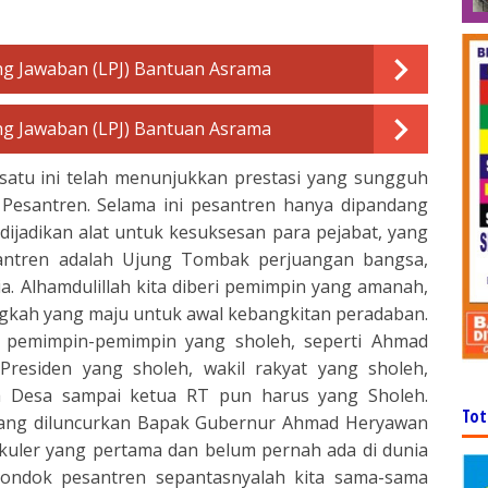
g Jawaban (LPJ) Bantuan Asrama
g Jawaban (LPJ) Bantuan Asrama
satu ini telah menunjukkan prestasi yang sungguh
 Pesantren. Selama ini pesantren hanya dipandang
ijadikan alat untuk kesuksesan para pejabat, yang
santren adalah Ujung Tombak perjuangan bangsa,
ia. Alhamdulillah kita diberi pemimpin yang amanah,
angkah yang maju untuk awal kebangkitan peradaban.
k pemimpin-pemimpin yang sholeh, seperti Ahmad
i Presiden yang sholeh, wakil rakyat yang sholeh,
la Desa sampai ketua RT pun harus yang Sholeh.
Tot
ang diluncurkan Bapak Gubernur Ahmad Heryawan
uler yang pertama dan belum pernah ada di dunia
 pondok pesantren sepantasnyalah kita sama-sama