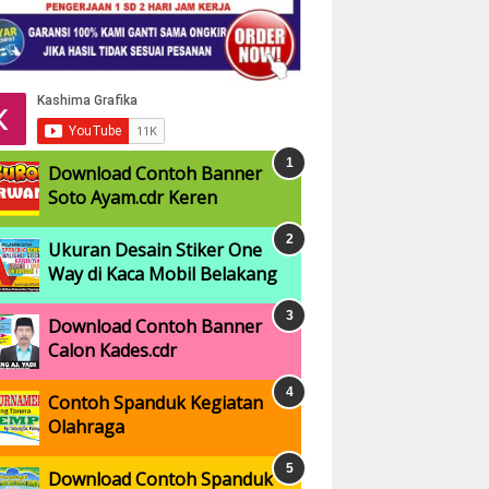
Download Contoh Banner
Soto Ayam.cdr Keren
Ukuran Desain Stiker One
Way di Kaca Mobil Belakang
Download Contoh Banner
Calon Kades.cdr
Contoh Spanduk Kegiatan
Olahraga
Download Contoh Spanduk