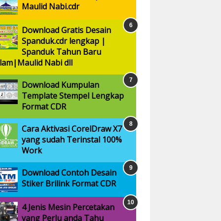
Maulid Nabi.cdr
Download Gratis Desain
Spanduk.cdr lengkap |
Spanduk Tahun Baru
slam|Maulid Nabi dll
Download Kumpulan
Template Stempel Lengkap
Format CDR
Cara Aktivasi CorelDraw X7
yang sudah Terinstal 100%
Work
Download Contoh Desain
Stiker Brilink Format CDR
4 Jenis Mesin Percetakan
yang Perlu anda Tahu